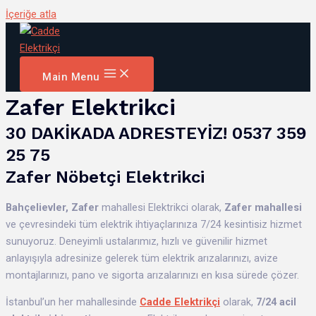
İçeriğe atla
Main Menu
Zafer Elektrikci
30 DAKİKADA ADRESTEYİZ! 0537 359
25 75
Zafer Nöbetçi Elektrikci
Bahçelievler,
Zafer
mahallesi Elektrikci olarak,
Zafer mahallesi
ve çevresindeki tüm elektrik ihtiyaçlarınıza 7/24 kesintisiz hizmet
sunuyoruz. Deneyimli ustalarımız, hızlı ve güvenilir hizmet
anlayışıyla adresinize gelerek tüm elektrik arızalarınızı, avize
montajlarınızı, pano ve sigorta arızalarınızı en kısa sürede çözer.
İstanbul’un her mahallesinde
Cadde Elektrikçi
olarak,
7/24 acil