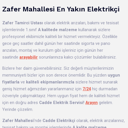
Zafer Mahallesi En Yakın Elektrikçi
Zafer
Tamirci Ustası
olarak elektrik arızaları, bakımı ve tesisat
işlemlerinde 1.sınıf
A kalitede malzeme
kullanarak sizlere
profesyonel ekibimizle kaliteli bir hizmet vermekteyiz. Özellikle
gece geç saatler dahil günün her saatinde sigorta ve pano
arızaları, montaj ve kurulum gibi işleriniz için günün her
saatinde
arayabilir
sorunlarınıza kalıcı çözümler bulabilirsiniz.
Bizlere her daim güvenebilirsiniz. Siz değerli müşterilerimizin
memnuniyeti bizler için son derece önemlidir. Bu yüzden
uygun
fiyatlarla
ve
kaliteli ekipmanlarımızla
sizlere hizmet sunarak
geniş hizmet ağımızdan yararlanmanız için
7/24
hiç durmadan
özveriyle çalışmaktayız. Hem uygun fiyat hem de kaliteli hizmet
için en doğru adres
Cadde Elektrik Servisi!
Arayın
gelelim.
Yerinde çözelim.
Zafer Mahallesi
‘nde
Cadde Elektrikçi
olarak, elektrik arızalarınız,
tesisat bakımı ve montaj işlemlerinde
A kalite malzeme