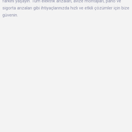
farkını yaşayın. Tüm elektrik arızaları, avize montajları, pano ve
sigorta arızaları gibi ihtiyaçlarınızda hızlı ve etkili çözümler için bize
güvenin.