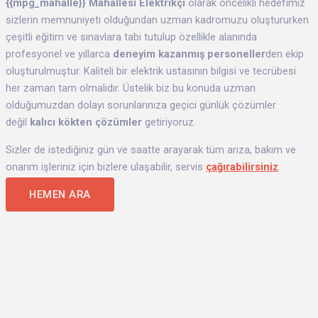
{{mpg_mahalle}}
Mahallesi Elektrikçi
olarak öncelikli hedefimiz
sizlerin memnuniyeti olduğundan uzman kadromuzu oluştururken
çeşitli eğitim ve sınavlara tabi tutulup özellikle alanında
profesyonel ve yıllarca
deneyim kazanmış personeller
den
ekip
oluşturulmuştur. Kaliteli bir elektrik ustasının bilgisi ve tecrübesi
her zaman tam olmalıdır. Üstelik biz bu konuda uzman
olduğumuzdan dolayı sorunlarınıza geçici günlük çözümler
değil
kalıcı kökten çözümler
getiriyoruz.
Sizler de istediğiniz gün ve saatte arayarak tüm arıza, bakım ve
onarım işleriniz için bizlere ulaşabilir, servis
çağırabilirsiniz
.
HEMEN ARA