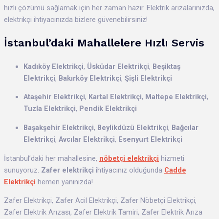
hızlı çözümü sağlamak için her zaman hazır. Elektrik arızalarınızda,
elektrikçi ihtiyacınızda bizlere güvenebilirsiniz!
İstanbul’daki Mahallelere Hızlı Servis
Kadıköy Elektrikçi
,
Üsküdar Elektrikçi
,
Beşiktaş
Elektrikçi
,
Bakırköy Elektrikçi
,
Şişli Elektrikçi
Ataşehir Elektrikçi
,
Kartal Elektrikçi
,
Maltepe Elektrikçi
,
Tuzla Elektrikçi
,
Pendik Elektrikçi
Başakşehir Elektrikçi
,
Beylikdüzü Elektrikçi
,
Bağcılar
Elektrikçi
,
Avcılar Elektrikçi
,
Esenyurt Elektrikçi
İstanbul’daki her mahallesine,
nöbetçi elektrikçi
hizmeti
sunuyoruz.
Zafer elektrikçi
ihtiyacınız olduğunda
Cadde
Elektrikçi
hemen yanınızda!
Zafer Elektrikçi, Zafer Acil Elektrikçi, Zafer Nöbetçi Elektrikçi,
Zafer Elektrik Arızası, Zafer Elektrik Tamiri, Zafer Elektrik Arıza