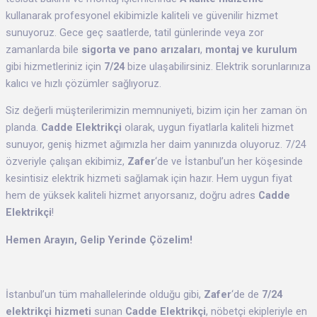
kullanarak profesyonel ekibimizle kaliteli ve güvenilir hizmet
sunuyoruz. Gece geç saatlerde, tatil günlerinde veya zor
zamanlarda bile
sigorta ve pano arızaları
,
montaj ve kurulum
gibi hizmetleriniz için
7/24
bize ulaşabilirsiniz. Elektrik sorunlarınıza
kalıcı ve hızlı çözümler sağlıyoruz.
Siz değerli müşterilerimizin memnuniyeti, bizim için her zaman ön
planda.
Cadde Elektrikçi
olarak, uygun fiyatlarla kaliteli hizmet
sunuyor, geniş hizmet ağımızla her daim yanınızda oluyoruz. 7/24
özveriyle çalışan ekibimiz,
Zafer
‘de ve İstanbul’un her köşesinde
kesintisiz elektrik hizmeti sağlamak için hazır. Hem uygun fiyat
hem de yüksek kaliteli hizmet arıyorsanız, doğru adres
Cadde
Elektrikçi
!
Hemen Arayın, Gelip Yerinde Çözelim!
İstanbul’un tüm mahallelerinde olduğu gibi,
Zafer
‘de de
7/24
elektrikçi hizmeti
sunan
Cadde Elektrikçi
, nöbetçi ekipleriyle en