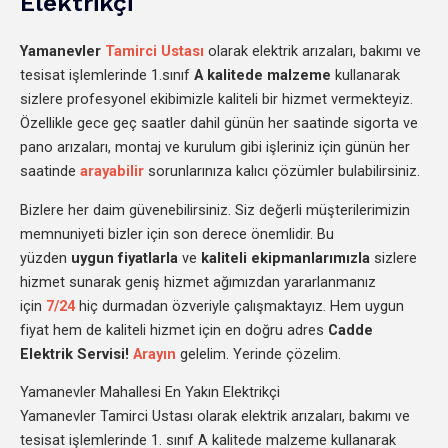
Elektrikçi
Yamanevler
Tamirci Ustası
olarak elektrik arızaları, bakımı ve
tesisat işlemlerinde 1.sınıf
A kalitede malzeme
kullanarak
sizlere profesyonel ekibimizle kaliteli bir hizmet vermekteyiz.
Özellikle gece geç saatler dahil günün her saatinde sigorta ve
pano arızaları, montaj ve kurulum gibi işleriniz için günün her
saatinde
arayabilir
sorunlarınıza kalıcı çözümler bulabilirsiniz.
Bizlere her daim güvenebilirsiniz. Siz değerli müşterilerimizin
memnuniyeti bizler için son derece önemlidir. Bu
yüzden
uygun fiyatlarla
ve
kaliteli ekipmanlarımızla
sizlere
hizmet sunarak geniş hizmet ağımızdan yararlanmanız
için
7/24
hiç durmadan özveriyle çalışmaktayız. Hem uygun
fiyat hem de kaliteli hizmet için en doğru adres
Cadde
Elektrik Servisi!
Arayın
gelelim. Yerinde çözelim.
Yamanevler Mahallesi En Yakın Elektrikçi
Yamanevler Tamirci Ustası olarak elektrik arızaları, bakımı ve
tesisat işlemlerinde 1. sınıf A kalitede malzeme kullanarak