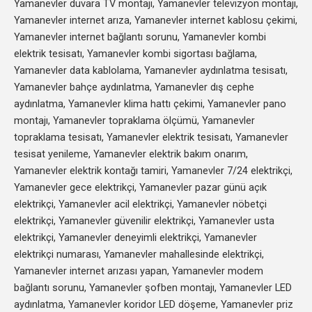
Yamanevler duvara TV montajı, Yamanevler televizyon montajı,
Yamanevler internet arıza, Yamanevler internet kablosu çekimi,
Yamanevler internet bağlantı sorunu, Yamanevler kombi
elektrik tesisatı, Yamanevler kombi sigortası bağlama,
Yamanevler data kablolama, Yamanevler aydınlatma tesisatı,
Yamanevler bahçe aydınlatma, Yamanevler dış cephe
aydınlatma, Yamanevler klima hattı çekimi, Yamanevler pano
montajı, Yamanevler topraklama ölçümü, Yamanevler
topraklama tesisatı, Yamanevler elektrik tesisatı, Yamanevler
tesisat yenileme, Yamanevler elektrik bakım onarım,
Yamanevler elektrik kontağı tamiri, Yamanevler 7/24 elektrikçi,
Yamanevler gece elektrikçi, Yamanevler pazar günü açık
elektrikçi, Yamanevler acil elektrikçi, Yamanevler nöbetçi
elektrikçi, Yamanevler güvenilir elektrikçi, Yamanevler usta
elektrikçi, Yamanevler deneyimli elektrikçi, Yamanevler
elektrikçi numarası, Yamanevler mahallesinde elektrikçi,
Yamanevler internet arızası yapan, Yamanevler modem
bağlantı sorunu, Yamanevler şofben montajı, Yamanevler LED
aydınlatma, Yamanevler koridor LED döşeme, Yamanevler priz