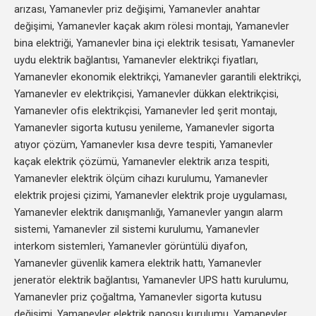
arızası, Yamanevler priz değişimi, Yamanevler anahtar
değişimi, Yamanevler kaçak akım rölesi montajı, Yamanevler
bina elektriği, Yamanevler bina içi elektrik tesisatı, Yamanevler
uydu elektrik bağlantısı, Yamanevler elektrikçi fiyatları,
Yamanevler ekonomik elektrikçi, Yamanevler garantili elektrikçi,
Yamanevler ev elektrikçisi, Yamanevler dükkan elektrikçisi,
Yamanevler ofis elektrikçisi, Yamanevler led şerit montajı,
Yamanevler sigorta kutusu yenileme, Yamanevler sigorta
atıyor çözüm, Yamanevler kısa devre tespiti, Yamanevler
kaçak elektrik çözümü, Yamanevler elektrik arıza tespiti,
Yamanevler elektrik ölçüm cihazı kurulumu, Yamanevler
elektrik projesi çizimi, Yamanevler elektrik proje uygulaması,
Yamanevler elektrik danışmanlığı, Yamanevler yangın alarm
sistemi, Yamanevler zil sistemi kurulumu, Yamanevler
interkom sistemleri, Yamanevler görüntülü diyafon,
Yamanevler güvenlik kamera elektrik hattı, Yamanevler
jeneratör elektrik bağlantısı, Yamanevler UPS hattı kurulumu,
Yamanevler priz çoğaltma, Yamanevler sigorta kutusu
değişimi, Yamanevler elektrik panosu kurulumu, Yamanevler