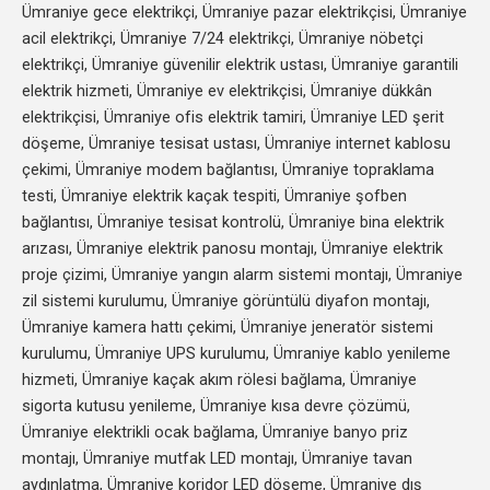
Ümraniye gece elektrikçi, Ümraniye pazar elektrikçisi, Ümraniye
acil elektrikçi, Ümraniye 7/24 elektrikçi, Ümraniye nöbetçi
elektrikçi, Ümraniye güvenilir elektrik ustası, Ümraniye garantili
elektrik hizmeti, Ümraniye ev elektrikçisi, Ümraniye dükkân
elektrikçisi, Ümraniye ofis elektrik tamiri, Ümraniye LED şerit
döşeme, Ümraniye tesisat ustası, Ümraniye internet kablosu
çekimi, Ümraniye modem bağlantısı, Ümraniye topraklama
testi, Ümraniye elektrik kaçak tespiti, Ümraniye şofben
bağlantısı, Ümraniye tesisat kontrolü, Ümraniye bina elektrik
arızası, Ümraniye elektrik panosu montajı, Ümraniye elektrik
proje çizimi, Ümraniye yangın alarm sistemi montajı, Ümraniye
zil sistemi kurulumu, Ümraniye görüntülü diyafon montajı,
Ümraniye kamera hattı çekimi, Ümraniye jeneratör sistemi
kurulumu, Ümraniye UPS kurulumu, Ümraniye kablo yenileme
hizmeti, Ümraniye kaçak akım rölesi bağlama, Ümraniye
sigorta kutusu yenileme, Ümraniye kısa devre çözümü,
Ümraniye elektrikli ocak bağlama, Ümraniye banyo priz
montajı, Ümraniye mutfak LED montajı, Ümraniye tavan
aydınlatma, Ümraniye koridor LED döşeme, Ümraniye dış