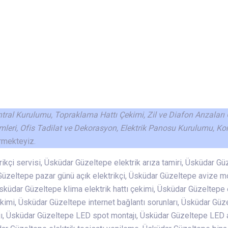
antral Kurulumu, Topraklama Hattı Çekimi, Zil ve Diafon Arızaları
mleri, Ofis Tadilat ve Dekorasyon, Elektrik Panosu Kurulumu, Ko
rmekteyiz.
kçi servisi, Üsküdar Güzeltepe elektrik arıza tamiri, Üsküdar Gü
Güzeltepe pazar günü açık elektrikçi, Üsküdar Güzeltepe avize mo
Üsküdar Güzeltepe klima elektrik hattı çekimi, Üsküdar Güzeltepe
kimi, Üsküdar Güzeltepe internet bağlantı sorunları, Üsküdar Gü
ajı, Üsküdar Güzeltepe LED spot montajı, Üsküdar Güzeltepe LED