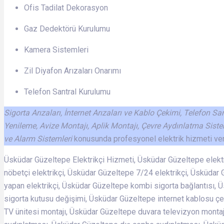
Ofis Tadilat Dekorasyon
Gaz Dedektörü Kurulumu
Kamera Sistemleri
Zil Diyafon Arızaları Onarımı
Telefon Santral Kurulumu
Sigorta Arızaları, İnternet Arızaları ve Kablo Çekimi, Telefon S
Yenileme, Avize Montajı, Aplik Montajı, Çevre Aydınlatma Siste
ve Alarm Sistemleri
konusunda profesyonel elektrik hizmeti ve
Üsküdar Güzeltepe Elektrikçi Hizmeti, Üsküdar Güzeltepe elektri
nöbetçi elektrikçi, Üsküdar Güzeltepe 7/24 elektrikçi, Üsküdar 
yapan elektrikçi, Üsküdar Güzeltepe kombi sigorta bağlantısı, 
sigorta kutusu değişimi, Üsküdar Güzeltepe internet kablosu çe
TV ünitesi montajı, Üsküdar Güzeltepe duvara televizyon mont