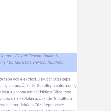
 Onarımı, Elektrik Tesisatı Bakım &
rniş Montajı, Gaz Detektörü Kurulum,
zeltepe acil elektrikçi, Üsküdar Güzeltepe
ntajı ustası, Üsküdar Güzeltepe aplik montajı
 elektrik panosu tamiri, Üsküdar Güzeltepe
zeltepe data kablolama, Üsküdar Güzeltepe
 aydınlatma, Üsküdar Güzeltepe bahçe