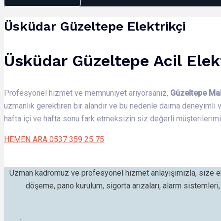
Üsküdar Güzeltepe Elektrikçi
Üsküdar Güzeltepe Acil Elek
Profesyonel hizmet ve memnuniyet arıyorsanız,
Güzeltepe Ma
uzmanlık gerektiren bir alandır ve bu nedenle daima deneyimli 
hafta içi ve hafta sonu fark etmeksizin siz değerli müşterileri
HEMEN ARA 0537 359 25 75
Uzman kadromuz ve profesyonel hizmet anlayışımızla, size en
döşeme, pano kurulum, sigorta arızaları, alarm sistemleri, z