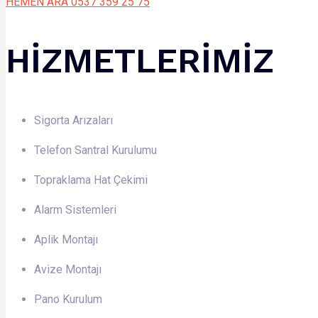
HEMEN ARA 0537 359 25 75
HİZMETLERİMİZ
Sigorta Arızaları
Telefon Santral Kurulumu
Topraklama Hat Çekimi
Alarm Sistemleri
Aplik Montajı
Avize Montajı
Pano Kurulum