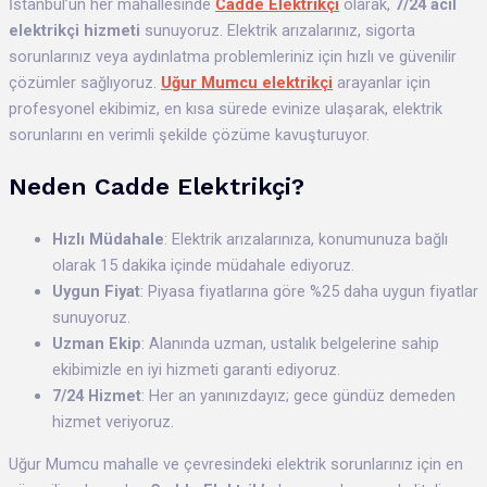
İstanbul’un her mahallesinde
Cadde Elektrikçi
olarak,
7/24 acil
elektrikçi hizmeti
sunuyoruz. Elektrik arızalarınız, sigorta
sorunlarınız veya aydınlatma problemleriniz için hızlı ve güvenilir
çözümler sağlıyoruz.
Uğur Mumcu elektrikçi
arayanlar için
profesyonel ekibimiz, en kısa sürede evinize ulaşarak, elektrik
sorunlarını en verimli şekilde çözüme kavuşturuyor.
Neden Cadde Elektrikçi?
Hızlı Müdahale
: Elektrik arızalarınıza, konumunuza bağlı
olarak 15 dakika içinde müdahale ediyoruz.
Uygun Fiyat
: Piyasa fiyatlarına göre %25 daha uygun fiyatlar
sunuyoruz.
Uzman Ekip
: Alanında uzman, ustalık belgelerine sahip
ekibimizle en iyi hizmeti garanti ediyoruz.
7/24 Hizmet
: Her an yanınızdayız; gece gündüz demeden
hizmet veriyoruz.
Uğur Mumcu mahalle ve çevresindeki elektrik sorunlarınız için en