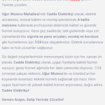
Yerinde çözelim.
Uğur Mumcu Mahallesi
‘nde
Cadde Elektrikçi
olarak, elektrik
arızalarınız, tesisat bakımı ve montaj işlemlerinde
A kalite
malzeme
kullanarak profesyonel ekibimizle kaliteli ve güvenilir
hizmet sunuyoruz. Gece geç saatlerde, tatil günlerinde veya zor
zamanlarda bile
sigorta ve pano arızaları
,
montaj ve kurulum
gibi hizmetleriniz için
7/24
bize ulaşabilirsiniz. Elektrik sorunlarınıza
kalıcı ve hızlı çözümler sağlıyoruz.
Siz değerli müşterilerimizin memnuniyeti, bizim için her zaman ön
planda.
Cadde Elektrikçi
olarak, uygun fiyatlarla kaliteli hizmet
sunuyor, geniş hizmet ağımızla her daim yanınızda oluyoruz. 7/24
özveriyle çalışan ekibimiz,
Uğur Mumcu
‘de ve İstanbul’un her
köşesinde kesintisiz elektrik hizmeti sağlamak için hazır. Hem
uygun fiyat hem de yüksek kaliteli hizmet arıyorsanız, doğru adres
Cadde Elektrikçi
!
Hemen Arayın, Gelip Yerinde Çözelim!