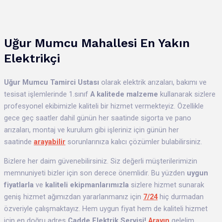
Uğur Mumcu Mahallesi En Yakın
Elektrikçi
Uğur Mumcu
Tamirci Ustası
olarak elektrik arızaları, bakımı ve
tesisat işlemlerinde 1.sınıf
A kalitede malzeme
kullanarak sizlere
profesyonel ekibimizle kaliteli bir hizmet vermekteyiz. Özellikle
gece geç saatler dahil günün her saatinde sigorta ve pano
arızaları, montaj ve kurulum gibi işleriniz için günün her
saatinde
arayabilir
sorunlarınıza kalıcı çözümler bulabilirsiniz.
Bizlere her daim güvenebilirsiniz. Siz değerli müşterilerimizin
memnuniyeti bizler için son derece önemlidir. Bu yüzden
uygun
fiyatlarla
ve
kaliteli ekipmanlarımızla
sizlere hizmet sunarak
geniş hizmet ağımızdan yararlanmanız için
7/24
hiç durmadan
özveriyle çalışmaktayız. Hem uygun fiyat hem de kaliteli hizmet
için en doğru adres
Cadde Elektrik Servisi!
Arayın
gelelim.