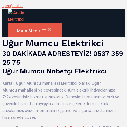
İçeriğe atla
Main Menu
Uğur Mumcu Elektrikci
30 DAKİKADA ADRESTEYİZ! 0537 359
25 75
Uğur Mumcu Nöbetçi Elektrikci
Kartal,
Uğur Mumcu
mahallesi Elektrikci olarak,
Uğur
Mumcu mahallesi
ve çevresindeki tüm elektrik ihtiyaçlarınıza
7/24 kesintisiz hizmet sunuyoruz. Deneyimli ustalarımız, hızlı ve
güvenilir hizmet anlayışıyla adresinize gelerek tüm elektrik
arızalarınızı, avize montajlarınızı, pano ve sigorta arızalarınızı en
kısa sürede çözer.