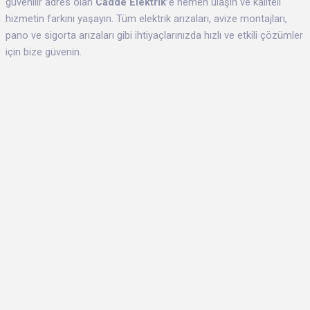
güvenilir adres olan
Cadde Elektrik’
e hemen ulaşın ve kaliteli
hizmetin farkını yaşayın. Tüm elektrik arızaları, avize montajları,
pano ve sigorta arızaları gibi ihtiyaçlarınızda hızlı ve etkili çözümler
için bize güvenin.