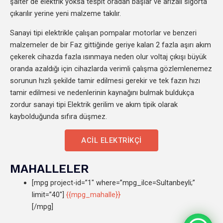
şalter de elektrik yoksa tespit oradan başlar ve arızalı sigorta
çıkarılır yerine yeni malzeme takılır.
Sanayi tipi elektrikle çalışan pompalar motorlar ve benzeri
malzemeler de bir Faz gittiğinde geriye kalan 2 fazla aşırı akım
çekerek cihazda fazla ısınmaya neden olur voltaj çıkışı büyük
oranda azaldığı için cihazlarda verimli çalışma gözlemlenemez
sorunun hızlı şekilde tamir edilmesi gerekir ve tek fazın hızı
tamir edilmesi ve nedenlerinin kaynağını bulmak buldukça
zordur sanayi tipi Elektrik gerilim ve akım tipik olarak
kaybolduğunda sıfıra düşmez.
ACİL ELEKTRİKÇİ
MAHALLELER
[mpg project-id=”1″ where=”mpg_ilce=Sultanbeyli;”
limit=”40″]
{{mpg_mahalle}}
[/mpg]