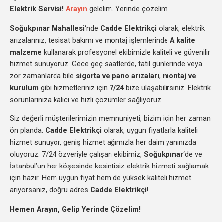
Elektrik Servisi!
Arayın
gelelim. Yerinde çözelim.
Soğukpınar Mahallesi
‘nde
Cadde Elektrikçi
olarak, elektrik
arızalarınız, tesisat bakımı ve montaj işlemlerinde
A kalite
malzeme
kullanarak profesyonel ekibimizle kaliteli ve güvenilir
hizmet sunuyoruz. Gece geç saatlerde, tatil günlerinde veya
zor zamanlarda bile
sigorta ve pano arızaları
,
montaj ve
kurulum
gibi hizmetleriniz için
7/24
bize ulaşabilirsiniz. Elektrik
sorunlarınıza kalıcı ve hızlı çözümler sağlıyoruz.
Siz değerli müşterilerimizin memnuniyeti, bizim için her zaman
ön planda.
Cadde Elektrikçi
olarak, uygun fiyatlarla kaliteli
hizmet sunuyor, geniş hizmet ağımızla her daim yanınızda
oluyoruz. 7/24 özveriyle çalışan ekibimiz,
Soğukpınar
‘de ve
İstanbul’un her köşesinde kesintisiz elektrik hizmeti sağlamak
için hazır. Hem uygun fiyat hem de yüksek kaliteli hizmet
arıyorsanız, doğru adres
Cadde Elektrikçi
!
Hemen Arayın, Gelip Yerinde Çözelim!