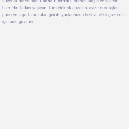
güvenilir adres olan
Cadde Elektrik’
e hemen ulaşın ve kaliteli
hizmetin farkını yaşayın. Tüm elektrik arızaları, avize montajları,
pano ve sigorta arızaları gibi ihtiyaçlarınızda hızlı ve etkili çözümler
için bize güvenin.