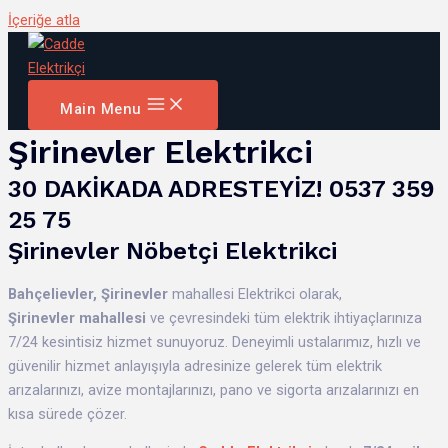
İçeriğe atla
Main Menu
Şirinevler Elektrikci
30 DAKİKADA ADRESTEYİZ! 0537 359
25 75
Şirinevler Nöbetçi Elektrikci
Bahçelievler,
Şirinevler
mahallesi Elektrikci olarak,
Şirinevler mahallesi
ve çevresindeki tüm elektrik ihtiyaçlarınıza
7/24 kesintisiz hizmet sunuyoruz. Deneyimli ustalarımız, hızlı ve
güvenilir hizmet anlayışıyla adresinize gelerek tüm elektrik
arızalarınızı, avize montajlarınızı, pano ve sigorta arızalarınızı en
kısa sürede çözer.