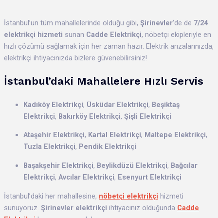
İstanbul’un tüm mahallelerinde olduğu gibi,
Şirinevler
‘de de
7/24
elektrikçi hizmeti
sunan
Cadde Elektrikçi
, nöbetçi ekipleriyle en
hızlı çözümü sağlamak için her zaman hazır. Elektrik arızalarınızda,
elektrikçi ihtiyacınızda bizlere güvenebilirsiniz!
İstanbul’daki Mahallelere Hızlı Servis
Kadıköy Elektrikçi
,
Üsküdar Elektrikçi
,
Beşiktaş
Elektrikçi
,
Bakırköy Elektrikçi
,
Şişli Elektrikçi
Ataşehir Elektrikçi
,
Kartal Elektrikçi
,
Maltepe Elektrikçi
,
Tuzla Elektrikçi
,
Pendik Elektrikçi
Başakşehir Elektrikçi
,
Beylikdüzü Elektrikçi
,
Bağcılar
Elektrikçi
,
Avcılar Elektrikçi
,
Esenyurt Elektrikçi
İstanbul’daki her mahallesine,
nöbetçi elektrikçi
hizmeti
sunuyoruz.
Şirinevler elektrikçi
ihtiyacınız olduğunda
Cadde