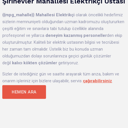
Şirinevler
Mahallesi
Elektrikçi Ustası
{{mpg_mahalle}}
Mahallesi Elektrikçi
olarak öncelikli hedefimiz
sizlerin memnuniyeti olduğundan uzman kadromuzu oluştururken
çeşitli eğitim ve sınavlara tabi tutulup özellikle alanında
profesyonel ve yıllarca
deneyim kazanmış personeller
den
ekip
oluşturulmuştur. Kaliteli bir elektrik ustasının bilgisi ve tecrübesi
her zaman tam olmalıdır. Üstelik biz bu konuda uzman
olduğumuzdan dolayı sorunlarınıza geçici günlük çözümler
değil
kalıcı kökten çözümler
getiriyoruz.
Sizler de istediğiniz gün ve saatte arayarak tüm arıza, bakım ve
onarım işleriniz için bizlere ulaşabilir, servis
çağırabilirsiniz
.
HEMEN ARA