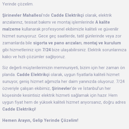
Yerinde çözelim.
Şirinevler Mahallesi
‘nde
Cadde Elektrikçi
olarak, elektrik
arızalarınız, tesisat bakımı ve montaj işlemlerinde
A kalite
malzeme
kullanarak profesyonel ekibimizle kaliteli ve güvenilir
hizmet sunuyoruz. Gece geç saatlerde, tatil günlerinde veya zor
zamanlarda bile
sigorta ve pano arızaları
,
montaj ve kurulum
gibi hizmetleriniz için
7/24
bize ulaşabilirsiniz. Elektrik sorunlarınıza
kalıcı ve hızlı çözümler sağlıyoruz.
Siz değerli müşterilerimizin memnuniyeti, bizim için her zaman ön
planda.
Cadde Elektrikçi
olarak, uygun fiyatlarla kaliteli hizmet
sunuyor, geniş hizmet ağımızla her daim yanınızda oluyoruz. 7/24
özveriyle çalışan ekibimiz,
Şirinevler
‘de ve İstanbul’un her
köşesinde kesintisiz elektrik hizmeti sağlamak için hazır. Hem
uygun fiyat hem de yüksek kaliteli hizmet arıyorsanız, doğru adres
Cadde Elektrikçi
!
Hemen Arayın, Gelip Yerinde Çözelim!