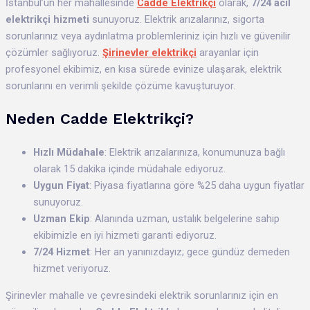
İstanbul’un her mahallesinde
Cadde Elektrikçi
olarak,
7/24 acil
elektrikçi hizmeti
sunuyoruz. Elektrik arızalarınız, sigorta
sorunlarınız veya aydınlatma problemleriniz için hızlı ve güvenilir
çözümler sağlıyoruz.
Şirinevler elektrikçi
arayanlar için
profesyonel ekibimiz, en kısa sürede evinize ulaşarak, elektrik
sorunlarını en verimli şekilde çözüme kavuşturuyor.
Neden Cadde Elektrikçi?
Hızlı Müdahale
: Elektrik arızalarınıza, konumunuza bağlı
olarak 15 dakika içinde müdahale ediyoruz.
Uygun Fiyat
: Piyasa fiyatlarına göre %25 daha uygun fiyatlar
sunuyoruz.
Uzman Ekip
: Alanında uzman, ustalık belgelerine sahip
ekibimizle en iyi hizmeti garanti ediyoruz.
7/24 Hizmet
: Her an yanınızdayız; gece gündüz demeden
hizmet veriyoruz.
Şirinevler mahalle ve çevresindeki elektrik sorunlarınız için en