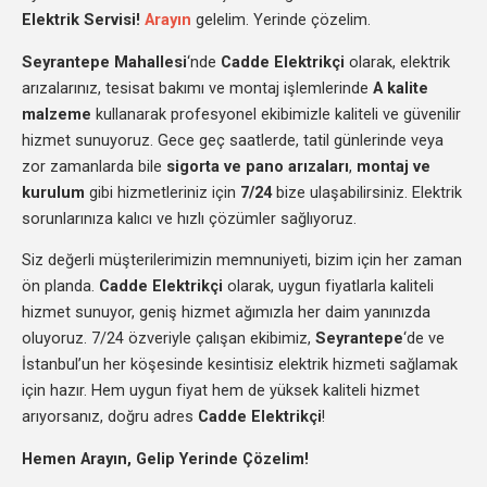
Elektrik Servisi!
Arayın
gelelim. Yerinde çözelim.
Seyrantepe Mahallesi
‘nde
Cadde Elektrikçi
olarak, elektrik
arızalarınız, tesisat bakımı ve montaj işlemlerinde
A kalite
malzeme
kullanarak profesyonel ekibimizle kaliteli ve güvenilir
hizmet sunuyoruz. Gece geç saatlerde, tatil günlerinde veya
zor zamanlarda bile
sigorta ve pano arızaları
,
montaj ve
kurulum
gibi hizmetleriniz için
7/24
bize ulaşabilirsiniz. Elektrik
sorunlarınıza kalıcı ve hızlı çözümler sağlıyoruz.
Siz değerli müşterilerimizin memnuniyeti, bizim için her zaman
ön planda.
Cadde Elektrikçi
olarak, uygun fiyatlarla kaliteli
hizmet sunuyor, geniş hizmet ağımızla her daim yanınızda
oluyoruz. 7/24 özveriyle çalışan ekibimiz,
Seyrantepe
‘de ve
İstanbul’un her köşesinde kesintisiz elektrik hizmeti sağlamak
için hazır. Hem uygun fiyat hem de yüksek kaliteli hizmet
arıyorsanız, doğru adres
Cadde Elektrikçi
!
Hemen Arayın, Gelip Yerinde Çözelim!