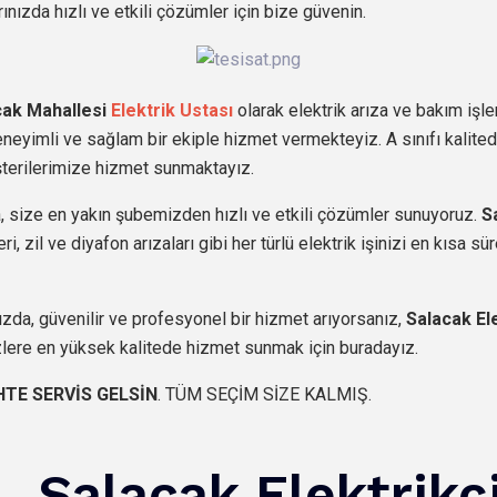
rınızda hızlı ve etkili çözümler için bize güvenin.
cak Mahallesi
Elektrik Ustası
olarak elektrik arıza ve bakım işle
eneyimli ve sağlam bir ekiple hizmet vermekteyiz. A sınıfı kalit
şterilerimize hizmet sunmaktayız.
 size en yakın şubemizden hızlı ve etkili çözümler sunuyoruz.
S
, zil ve diyafon arızaları gibi her türlü elektrik işinizi en kısa s
ızda, güvenilir ve profesyonel bir hizmet arıyorsanız,
Salacak El
zlere en yüksek kalitede hizmet sunmak için buradayız.
HTE SERVİS GELSİN
. TÜM SEÇİM SİZE KALMIŞ.
Salacak Elektrikç