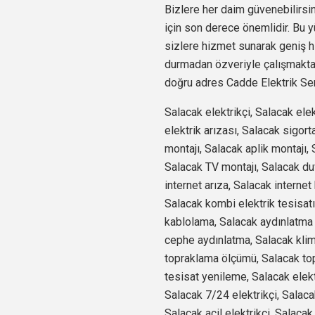
Bizlere her daim güvenebilirsin
için son derece önemlidir. Bu y
sizlere hizmet sunarak geniş h
durmadan özveriyle çalışmaktay
doğru adres Cadde Elektrik Serv
Salacak elektrikçi, Salacak elek
elektrik arızası, Salacak sigort
montajı, Salacak aplik montajı,
Salacak TV montajı, Salacak du
internet arıza, Salacak interne
Salacak kombi elektrik tesisat
kablolama, Salacak aydınlatma 
cephe aydınlatma, Salacak klim
topraklama ölçümü, Salacak topr
tesisat yenileme, Salacak elekt
Salacak 7/24 elektrikçi, Salaca
Salacak acil elektrikçi, Salacak 