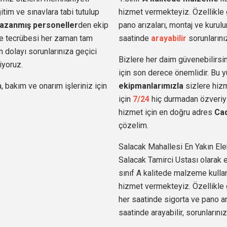
im ve sınavlara tabi tutulup
hizmet vermekteyiz. Özellikle 
azanmış personeller
den
ekip
pano arızaları, montaj ve kurulu
i ve tecrübesi her zaman tam
saatinde
arayabilir
sorunlarınız
 dolayı sorunlarınıza geçici
Bizlere her daim güvenebilirsin
iyoruz.
için son derece önemlidir. Bu
, bakım ve onarım işleriniz için
ekipmanlarımızla
sizlere hiz
için
7/24
hiç durmadan özveriyl
hizmet için en doğru adres
Cad
çözelim.
Salacak Mahallesi En Yakın Elek
Salacak Tamirci Ustası olarak el
sınıf A kalitede malzeme kullan
hizmet vermekteyiz. Özellikle
her saatinde sigorta ve pano arı
saatinde arayabilir, sorunlarınız