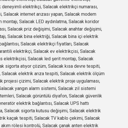
k deneyimli elektrikçi, Salacak elektrikçi numarası,
i, Salacak internet arızası yapan, Salacak modem
n montajı, Salacak LED aydınlatma, Salacak koridor
sı, Salacak priz değişimi, Salacak anahtar değişimi,
ı, Salacak bina elektriği, Salacak bina içi elektrik
ağlantısı, Salacak elektrikçi fiyatları, Salacak
antili elektrikçi, Salacak ev elektrikçisi, Salacak
s elektrikçisi, Salacak led şerit montajı, Salacak
k sigorta atıyor çözüm, Salacak kısa devre tespiti,
Salacak elektrik arıza tespiti, Salacak elektrik ölçüm
ik projesi çizimi, Salacak elektrik proje uygulaması,
Salacak yangın alarm sistemi, Salacak zil sistemi
temleri, Salacak görüntülü diyafon, Salacak güvenlik
eneratör elektrik bağlantısı, Salacak UPS hattı
a, Salacak sigorta kutusu değişimi, Salacak elektrik
rik kaçak tespiti, Salacak TV kablo çekimi, Salacak
 akım rölesi kontrolü, Salacak çanak anten elektrik