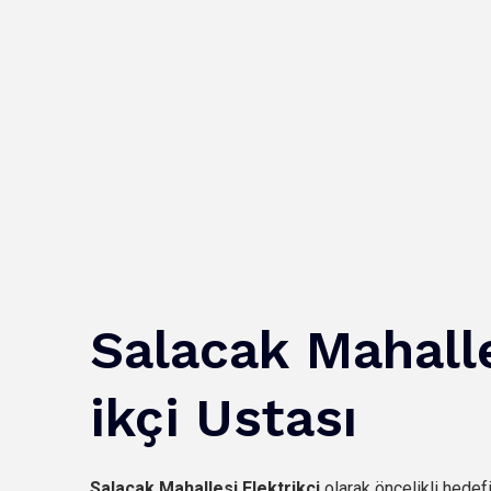
Salacak
Mahall
ikçi Ustası
Salacak
Mahallesi Elektrikçi
olarak öncelikli hedef