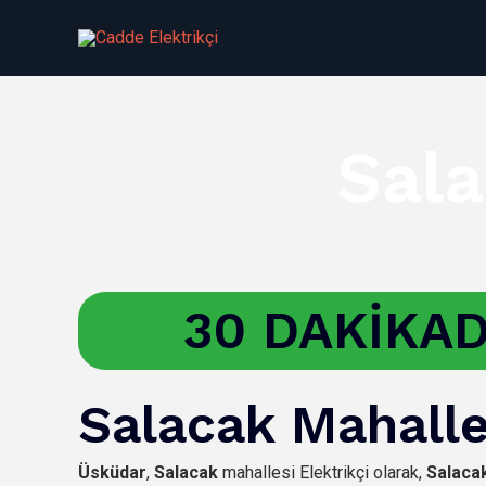
İçeriğe
atla
Sala
30 DAKİKAD
Salacak Mahalles
Üsküdar
,
Salacak
mahallesi Elektrikçi olarak,
Salaca