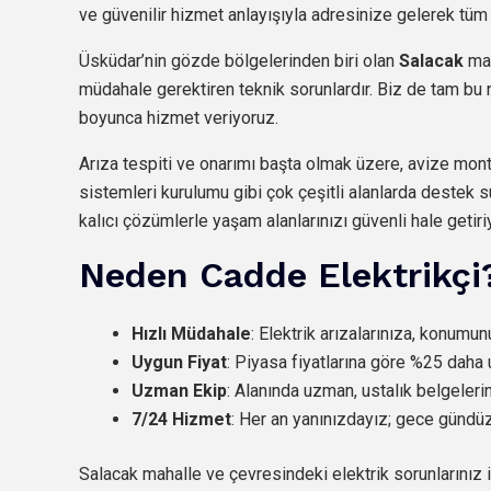
ve güvenilir hizmet anlayışıyla adresinize gelerek tüm e
Üsküdar’nin gözde bölgelerinden biri olan
Salacak
mah
müdahale gerektiren teknik sorunlardır. Biz de tam bu n
boyunca hizmet veriyoruz.
Arıza tespiti ve onarımı başta olmak üzere, avize monta
sistemleri kurulumu gibi çok çeşitli alanlarda destek s
kalıcı çözümlerle yaşam alanlarınızı güvenli hale getiri
Neden Cadde Elektrikçi
Hızlı Müdahale
: Elektrik arızalarınıza, konumu
Uygun Fiyat
: Piyasa fiyatlarına göre %25 daha 
Uzman Ekip
: Alanında uzman, ustalık belgeleri
7/24 Hizmet
: Her an yanınızdayız; gece günd
Salacak mahalle ve çevresindeki elektrik sorunlarınız 