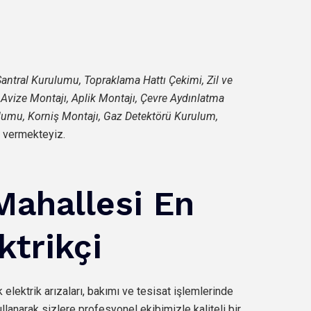
n Santral Kurulumu, Topraklama Hattı Çekimi, Zil ve
, Avize Montajı, Aplik Montajı, Çevre Aydınlatma
ulumu, Korniş Montajı, Gaz Detektörü Kurulum,
 vermekteyiz.
Mahallesi En
ktrikçi
k elektrik arızaları, bakımı ve tesisat işlemlerinde
llanarak sizlere profesyonel ekibimizle kaliteli bir