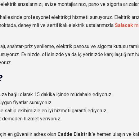
lektrik arızalarınızı, avize montajlarınızı, pano ve sigorta arızala
allesinde profesyonel elektrikçi hizmeti sunuyoruz. Elektrik arız
oktada, deneyimli ve sertifikalı elektrik ustalarımızla
Salacak
ma
jı, anahtar-priz yenileme, elektrik panosu ve sigorta kutusu tami
unuyoruz. Evinizde, ofisinizde ya da iş yerinizde karşılaştığınız h
yoruz.
?
nuza bağlı olarak 15 dakika içinde müdahale ediyoruz.
uygun fiyatlar sunuyoruz.
ne sahip ekibimizle en iyi hizmeti garanti ediyoruz.
üz demeden hizmet veriyoruz.
için en güvenilir adres olan
Cadde Elektrik’
e hemen ulaşın ve kali