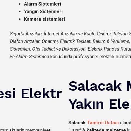
Alarm Sistemleri
Yangın Sistemleri
Kamera sistemleri
Sigorta Arızaları, İnternet Arızaları ve Kablo Çekimi, Telefo
Diafon Arızaları Onarımı, Elektrik Tesisatı Bakım & Yenileme
Sistemleri, Ofis Tadilat ve Dekorasyon, Elektrik Panosu Kur
ve Alarm Sistemleri
konusunda profesyonel elektrik hizmeti
Salacak 
esi
Elektr
Yakın Ele
Salacak
Tamirci Ustası
olara
imiz sizlerin memnuniyeti
1.sınıf
A kalitede malzeme
ku