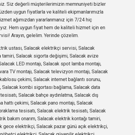
iz. Siz değerli müşterilerimizin memnuniyeti bizler
üzden uygun fiyatlarla ve kaliteli ekipmanlarımızla
izmet ağımızdan yararlanmanız için 7/24 hiç
ız. Hem uygun fiyat hem de kaliteli hizmet için en
isi! Arayın, gelelim. Yerinde çözelim.
trik ustası, Salacak elektrikçi servisi, Salacak
a tamiri, Salacak sigorta değişimi, Salacak avize
 Salacak LED montajı, Salacak spot lamba montajı,
vara TV montajı, Salacak televizyon montajı, Salacak
t kablosu çekimi, Salacak internet bağlantı sorunu,
ı, Salacak kombi sigortası bağlama, Salacak data
tesisatı, Salacak bahçe aydınlatma, Salacak dış
a hattı çekimi, Salacak pano montajı, Salacak
aklama tesisatı, Salacak elektrik tesisatı, Salacak
rik bakım onarım, Salacak elektrik kontağı tamiri,
k gece elektrikçi, Salacak pazar günü açık elektrikçi,
nöbetçi elektrikçi, Salacak güvenilir elektrikçi,