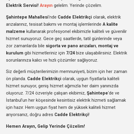
Elektrik Servisi!
Arayın
gelelim. Yerinde çözelim.
Şahintepe Mahallesi
‘nde
Cadde Elektrikçi
olarak, elektrik
arızalarınız, tesisat bakımı ve montaj işlemlerinde
A kalite
malzeme
kullanarak profesyonel ekibimizle kaliteli ve güvenilir
hizmet sunuyoruz. Gece geç saatlerde, tatil günlerinde veya
zor zamanlarda bile
sigorta ve pano arızaları
,
montaj ve
kurulum
gibi hizmetleriniz için
7/24
bize ulaşabilirsiniz. Elektrik
sorunlarınıza kalıcı ve hızlı çözümler sağlıyoruz.
Siz değerli müşterilerimizin memnuniyeti, bizim için her zaman
ön planda.
Cadde Elektrikçi
olarak, uygun fiyatlarla kaliteli
hizmet sunuyor, geniş hizmet ağımızla her daim yanınızda
oluyoruz. 7/24 özveriyle çalışan ekibimiz,
Şahintepe
‘de ve
İstanbul’un her köşesinde kesintisiz elektrik hizmeti sağlamak
için hazır. Hem uygun fiyat hem de yüksek kaliteli hizmet
arıyorsanız, doğru adres
Cadde Elektrikçi
!
Hemen Arayın, Gelip Yerinde Çözelim!