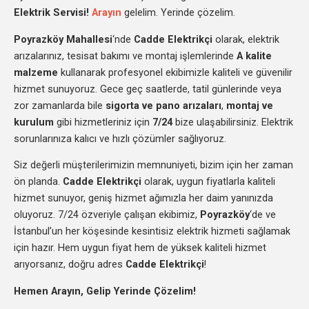
Elektrik Servisi!
Arayın
gelelim. Yerinde çözelim.
Poyrazköy Mahallesi
‘nde
Cadde Elektrikçi
olarak, elektrik
arızalarınız, tesisat bakımı ve montaj işlemlerinde
A kalite
malzeme
kullanarak profesyonel ekibimizle kaliteli ve güvenilir
hizmet sunuyoruz. Gece geç saatlerde, tatil günlerinde veya
zor zamanlarda bile
sigorta ve pano arızaları
,
montaj ve
kurulum
gibi hizmetleriniz için
7/24
bize ulaşabilirsiniz. Elektrik
sorunlarınıza kalıcı ve hızlı çözümler sağlıyoruz.
Siz değerli müşterilerimizin memnuniyeti, bizim için her zaman
ön planda.
Cadde Elektrikçi
olarak, uygun fiyatlarla kaliteli
hizmet sunuyor, geniş hizmet ağımızla her daim yanınızda
oluyoruz. 7/24 özveriyle çalışan ekibimiz,
Poyrazköy
‘de ve
İstanbul’un her köşesinde kesintisiz elektrik hizmeti sağlamak
için hazır. Hem uygun fiyat hem de yüksek kaliteli hizmet
arıyorsanız, doğru adres
Cadde Elektrikçi
!
Hemen Arayın, Gelip Yerinde Çözelim!