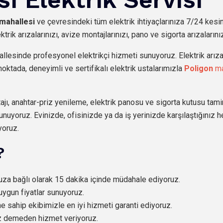
mahallesi
ve çevresindeki tüm elektrik ihtiyaçlarınıza 7/24 kesin
trik arızalarınızı, avize montajlarınızı, pano ve sigorta arızaların
llesinde profesyonel elektrikçi hizmeti sunuyoruz. Elektrik arızal
oktada, deneyimli ve sertifikalı elektrik ustalarımızla
Poligon
ma
jı, anahtar-priz yenileme, elektrik panosu ve sigorta kutusu tami
unuyoruz. Evinizde, ofisinizde ya da iş yerinizde karşılaştığınız h
yoruz.
?
nuza bağlı olarak 15 dakika içinde müdahale ediyoruz.
uygun fiyatlar sunuyoruz.
ne sahip ekibimizle en iyi hizmeti garanti ediyoruz.
üz demeden hizmet veriyoruz.