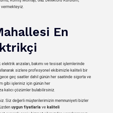
ulumu, Korniş Montajı, Gaz Detektörü Kurulum,
 vermekteyiz.
Mahallesi En
ktrikçi
k elektrik arızaları, bakımı ve tesisat işlemlerinde
llanarak sizlere profesyonel ekibimizle kaliteli bir
gece geç saatler dahil günün her saatinde sigorta ve
m gibi işleriniz için günün her
a kalıcı çözümler bulabilirsiniz.
iz. Siz değerli müşterilerimizin memnuniyeti bizler
 yüzden
uygun fiyatlarla
ve
kaliteli