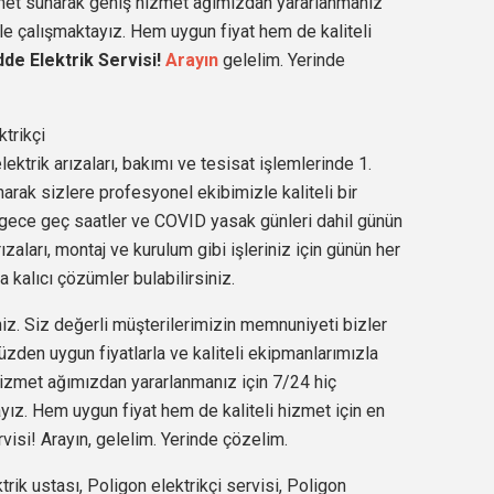
met sunarak geniş hizmet ağımızdan yararlanmanız
e çalışmaktayız. Hem uygun fiyat hem de kaliteli
de Elektrik Servisi!
Arayın
gelelim. Yerinde
trikçi
ektrik arızaları, bakımı ve tesisat işlemlerinde 1.
arak sizlere profesyonel ekibimizle kaliteli bir
 gece geç saatler ve COVID yasak günleri dahil günün
zaları, montaj ve kurulum gibi işleriniz için günün her
a kalıcı çözümler bulabilirsiniz.
iz. Siz değerli müşterilerimizin memnuniyeti bizler
üzden uygun fiyatlarla ve kaliteli ekipmanlarımızla
izmet ağımızdan yararlanmanız için 7/24 hiç
ız. Hem uygun fiyat hem de kaliteli hizmet için en
isi! Arayın, gelelim. Yerinde çözelim.
trik ustası, Poligon elektrikçi servisi, Poligon