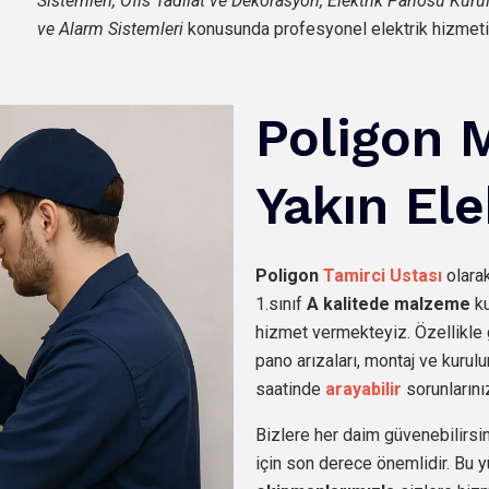
Sistemleri, Ofis Tadilat ve Dekorasyon, Elektrik Panosu Kur
ve Alarm Sistemleri
konusunda profesyonel elektrik hizmeti
Poligon 
Yakın Ele
Poligon
Tamirci Ustası
olara
1.sınıf
A kalitede malzeme
ku
hizmet vermekteyiz. Özellikle 
pano arızaları, montaj ve kurulu
saatinde
arayabilir
sorunlarınız
Bizlere her daim güvenebilirsin
için son derece önemlidir. Bu