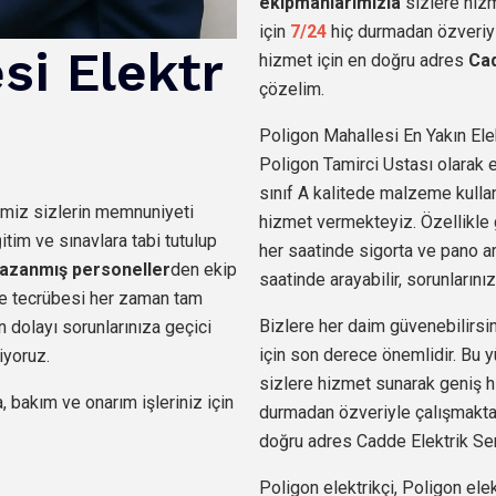
ekipmanlarımızla
sizlere hiz
için
7/24
hiç durmadan özveriyl
si
Elektr
hizmet için en doğru adres
Cad
çözelim.
Poligon Mahallesi En Yakın Elek
Poligon Tamirci Ustası olarak el
sınıf A kalitede malzeme kullan
imiz sizlerin memnuniyeti
hizmet vermekteyiz. Özellikle
im ve sınavlara tabi tutulup
her saatinde sigorta ve pano arı
azanmış personeller
den
ekip
saatinde arayabilir, sorunlarınız
i ve tecrübesi her zaman tam
Bizlere her daim güvenebilirsin
 dolayı sorunlarınıza geçici
için son derece önemlidir. Bu y
iyoruz.
sizlere hizmet sunarak geniş h
, bakım ve onarım işleriniz için
durmadan özveriyle çalışmaktay
doğru adres Cadde Elektrik Serv
Poligon elektrikçi, Poligon elek