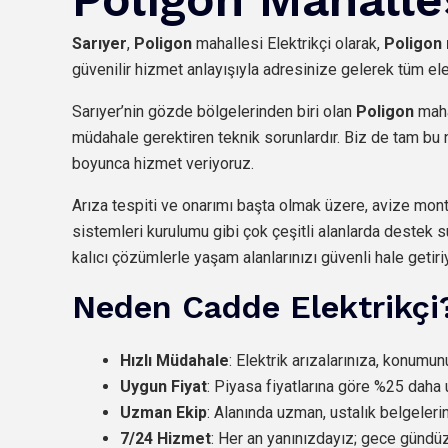
Sarıyer
,
Poligon
mahallesi Elektrikçi olarak,
Poligon 
güvenilir hizmet anlayışıyla adresinize gelerek tüm elek
Sarıyer’nin gözde bölgelerinden biri olan
Poligon
maha
müdahale gerektiren teknik sorunlardır. Biz de tam bu n
boyunca hizmet veriyoruz.
Arıza tespiti ve onarımı başta olmak üzere, avize monta
sistemleri kurulumu gibi çok çeşitli alanlarda destek s
kalıcı çözümlerle yaşam alanlarınızı güvenli hale getiri
Neden Cadde Elektrikçi
Hızlı Müdahale
: Elektrik arızalarınıza, konumu
Uygun Fiyat
: Piyasa fiyatlarına göre %25 daha 
Uzman Ekip
: Alanında uzman, ustalık belgeleri
7/24 Hizmet
: Her an yanınızdayız; gece günd