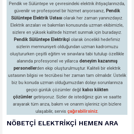
Pendik ve Sülüntepe ve çevresindeki elektrik ihtiyaçlarınızda,
güvenilir ve profesyonel bir hizmet arıyorsanız,
Pendik
Sülüntepe Elektrik Ustası
olarak her zaman yanınızdayız.
Elektrik arızaları ve bakımları konusunda uzman ekibimizle,
sizlere en yüksek kalitede hizmet sunmak için buradayız.
Pendik Sülüntepe Elektrikçi
olarak öncelikli hedefimiz
sizlerin memnuniyeti olduğundan uzman kadromuzu
oluştururken çeşitli eğitim ve sınavlara tabi tutulup özellikle
alanında profesyonel ve yıllarca
deneyim kazanmış
personeller
den
ekip oluşturulmuştur. Kaliteli bir elektrik
ustasının bilgisi ve tecrübesi her zaman tam olmalıdır. Üstelik
biz bu konuda uzman olduğumuzdan dolayı sorunlarınıza
geçici günlük çözümler değil
kalıcı kökten
çözümler
getiriyoruz. Sizler de istediğiniz gün ve saatte
arayarak tüm arıza, bakım ve onarım işleriniz için bizlere
ulaşabilir, servis
çağırabilirsiniz
.
NÖBETÇİ ELEKTRİKÇİ HEMEN ARA