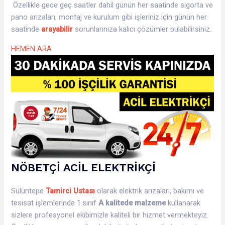
Özellikle gece geç saatler dahil günün her saatinde sigorta ve
pano arızaları, montaj ve kurulum gibi işleriniz için günün her
saatinde
arayabilir
sorunlarınıza kalıcı çözümler bulabilirsiniz.
HEMEN ARA
NÖBETÇİ ACİL ELEKTRİKÇİ
Sülüntepe
Tamirci Ustası
olarak elektrik arızaları, bakımı ve
tesisat işlemlerinde 1.sınıf
A kalitede malzeme
kullanarak
sizlere profesyonel ekibimizle kaliteli bir hizmet vermekteyiz.