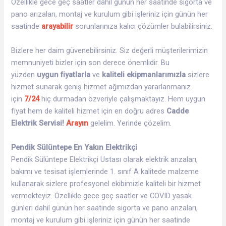
Özellikle gece geç saatler dahil günün her saatinde sigorta ve
pano arızaları, montaj ve kurulum gibi işleriniz için günün her
saatinde
arayabilir
sorunlarınıza kalıcı çözümler bulabilirsiniz.
Bizlere her daim güvenebilirsiniz. Siz değerli müşterilerimizin
memnuniyeti bizler için son derece önemlidir. Bu
yüzden
uygun fiyatlarla
ve
kaliteli ekipmanlarımızla
sizlere
hizmet sunarak geniş hizmet ağımızdan yararlanmanız
için
7/24
hiç durmadan özveriyle çalışmaktayız. Hem uygun
fiyat hem de kaliteli hizmet için en doğru adres
Cadde
Elektrik Servisi!
Arayın
gelelim. Yerinde çözelim.
Pendik Sülüntepe En Yakın Elektrikçi
Pendik Sülüntepe Elektrikçi Ustası olarak elektrik arızaları,
bakımı ve tesisat işlemlerinde 1. sınıf A kalitede malzeme
kullanarak sizlere profesyonel ekibimizle kaliteli bir hizmet
vermekteyiz. Özellikle gece geç saatler ve COVID yasak
günleri dahil günün her saatinde sigorta ve pano arızaları,
montaj ve kurulum gibi işleriniz için günün her saatinde