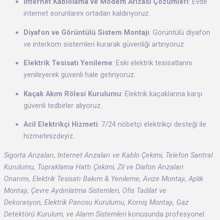
İnternet Kablolama ve Modem Arızası Çözümleri
: Evde
internet sorunlarını ortadan kaldırıyoruz.
Diyafon ve Görüntülü Sistem Montajı
: Görüntülü diyafon
ve interkom sistemleri kurarak güvenliği artırıyoruz.
Elektrik Tesisatı Yenileme
: Eski elektrik tesisatlarını
yenileyerek güvenli hale getiriyoruz.
Kaçak Akım Rölesi Kurulumu
: Elektrik kaçaklarına karşı
güvenli tedbirler alıyoruz.
Acil Elektrikçi Hizmeti
: 7/24 nöbetçi elektrikçi desteği ile
hizmetinizdeyiz.
Sigorta Arızaları, İnternet Arızaları ve Kablo Çekimi, Telefon Santral
Kurulumu, Topraklama Hattı Çekimi, Zil ve Diafon Arızaları
Onarımı, Elektrik Tesisatı Bakım & Yenileme, Avize Montajı, Aplik
Montajı, Çevre Aydınlatma Sistemleri, Ofis Tadilat ve
Dekorasyon, Elektrik Panosu Kurulumu, Korniş Montajı, Gaz
Detektörü Kurulum, ve Alarm Sistemleri
konusunda profesyonel