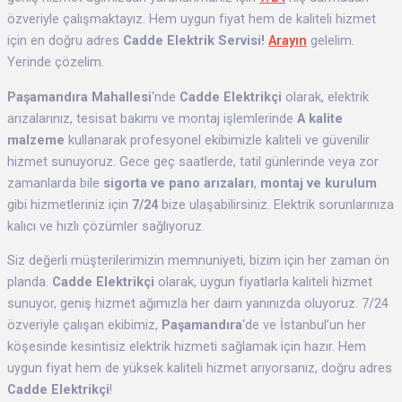
özveriyle çalışmaktayız. Hem uygun fiyat hem de kaliteli hizmet
için en doğru adres
Cadde Elektrik Servisi!
Arayın
gelelim.
Yerinde çözelim.
Paşamandıra Mahallesi
‘nde
Cadde Elektrikçi
olarak, elektrik
arızalarınız, tesisat bakımı ve montaj işlemlerinde
A kalite
malzeme
kullanarak profesyonel ekibimizle kaliteli ve güvenilir
hizmet sunuyoruz. Gece geç saatlerde, tatil günlerinde veya zor
zamanlarda bile
sigorta ve pano arızaları
,
montaj ve kurulum
gibi hizmetleriniz için
7/24
bize ulaşabilirsiniz. Elektrik sorunlarınıza
kalıcı ve hızlı çözümler sağlıyoruz.
Siz değerli müşterilerimizin memnuniyeti, bizim için her zaman ön
planda.
Cadde Elektrikçi
olarak, uygun fiyatlarla kaliteli hizmet
sunuyor, geniş hizmet ağımızla her daim yanınızda oluyoruz. 7/24
özveriyle çalışan ekibimiz,
Paşamandıra
‘de ve İstanbul’un her
köşesinde kesintisiz elektrik hizmeti sağlamak için hazır. Hem
uygun fiyat hem de yüksek kaliteli hizmet arıyorsanız, doğru adres
Cadde Elektrikçi
!