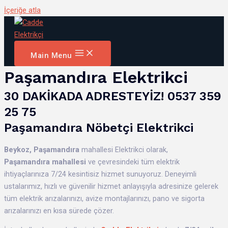
İçeriğe atla
Main Menu
Paşamandıra Elektrikci
30 DAKİKADA ADRESTEYİZ! 0537 359
25 75
Paşamandıra Nöbetçi Elektrikci
Beykoz,
Paşamandıra
mahallesi Elektrikci olarak,
Paşamandıra mahallesi
ve çevresindeki tüm elektrik
ihtiyaçlarınıza 7/24 kesintisiz hizmet sunuyoruz. Deneyimli
ustalarımız, hızlı ve güvenilir hizmet anlayışıyla adresinize gelerek
tüm elektrik arızalarınızı, avize montajlarınızı, pano ve sigorta
arızalarınızı en kısa sürede çözer.