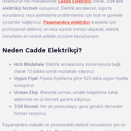
İstanbul’un her mahallesinde
Cadde Elektrikçi
olarak,
7/24 acil
elektrikçi hizmeti
sunuyoruz. Elektrik arızalarınız, sigorta
sorunlarınız veya aydınlatma problemleriniz için hızlı ve güvenilir
çözümler sağlıyoruz.
Paşamandıra elektrikçi
arayanlar için
profesyonel ekibimiz, en kısa sürede evinize ulaşarak, elektrik
sorunlarını en verimli şekilde çözüme kavuşturuyor.
Neden Cadde Elektrikçi?
Hızlı Müdahale
: Elektrik arızalarınıza, konumunuza bağlı
olarak 15 dakika içinde müdahale ediyoruz.
Uygun Fiyat
: Piyasa fiyatlarına göre %25 daha uygun fiyatlar
sunuyoruz.
Uzman Ekip
: Alanında uzman, ustalık belgelerine sahip
ekibimizle en iyi hizmeti garanti ediyoruz.
7/24 Hizmet
: Her an yanınızdayız; gece gündüz demeden
hizmet veriyoruz.
Paşamandıra mahalle ve çevresindeki elektrik sorunlarınız için en