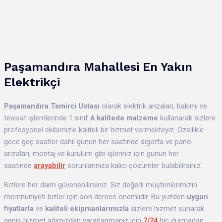
Paşamandıra Mahallesi En Yakın
Elektrikçi
Paşamandıra
Tamirci Ustası
olarak elektrik arızaları, bakımı ve
tesisat işlemlerinde 1.sınıf
A kalitede malzeme
kullanarak sizlere
profesyonel ekibimizle kaliteli bir hizmet vermekteyiz. Özellikle
gece geç saatler dahil günün her saatinde sigorta ve pano
arızaları, montaj ve kurulum gibi işleriniz için günün her
saatinde
arayabilir
sorunlarınıza kalıcı çözümler bulabilirsiniz.
Bizlere her daim güvenebilirsiniz. Siz değerli müşterilerimizin
memnuniyeti bizler için son derece önemlidir. Bu yüzden
uygun
fiyatlarla
ve
kaliteli ekipmanlarımızla
sizlere hizmet sunarak
geniş hizmet ağımızdan yararlanmanız için
7/24
hiç durmadan