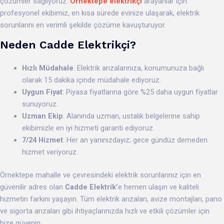
çözümler sağlıyoruz.
Örnektepe elektrikçi
arayanlar için
profesyonel ekibimiz, en kısa sürede evinize ulaşarak, elektrik
sorunlarını en verimli şekilde çözüme kavuşturuyor.
Neden Cadde Elektrikçi?
Hızlı Müdahale
: Elektrik arızalarınıza, konumunuza bağlı
olarak 15 dakika içinde müdahale ediyoruz.
Uygun Fiyat
: Piyasa fiyatlarına göre %25 daha uygun fiyatlar
sunuyoruz.
Uzman Ekip
: Alanında uzman, ustalık belgelerine sahip
ekibimizle en iyi hizmeti garanti ediyoruz.
7/24 Hizmet
: Her an yanınızdayız; gece gündüz demeden
hizmet veriyoruz.
Örnektepe mahalle ve çevresindeki elektrik sorunlarınız için en
güvenilir adres olan
Cadde Elektrik’
e hemen ulaşın ve kaliteli
hizmetin farkını yaşayın. Tüm elektrik arızaları, avize montajları, pano
ve sigorta arızaları gibi ihtiyaçlarınızda hızlı ve etkili çözümler için
bize güvenin.