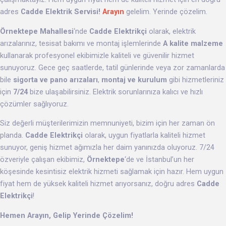
adres
Cadde Elektrik Servisi!
Arayın
gelelim. Yerinde çözelim.
Örnektepe Mahallesi
‘nde
Cadde Elektrikçi
olarak, elektrik
arızalarınız, tesisat bakımı ve montaj işlemlerinde
A kalite malzeme
kullanarak profesyonel ekibimizle kaliteli ve güvenilir hizmet
sunuyoruz. Gece geç saatlerde, tatil günlerinde veya zor zamanlarda
bile
sigorta ve pano arızaları
,
montaj ve kurulum
gibi hizmetleriniz
için
7/24
bize ulaşabilirsiniz. Elektrik sorunlarınıza kalıcı ve hızlı
çözümler sağlıyoruz.
Siz değerli müşterilerimizin memnuniyeti, bizim için her zaman ön
planda.
Cadde Elektrikçi
olarak, uygun fiyatlarla kaliteli hizmet
sunuyor, geniş hizmet ağımızla her daim yanınızda oluyoruz. 7/24
özveriyle çalışan ekibimiz,
Örnektepe
‘de ve İstanbul’un her
köşesinde kesintisiz elektrik hizmeti sağlamak için hazır. Hem uygun
fiyat hem de yüksek kaliteli hizmet arıyorsanız, doğru adres
Cadde
Elektrikçi
!
Hemen Arayın, Gelip Yerinde Çözelim!