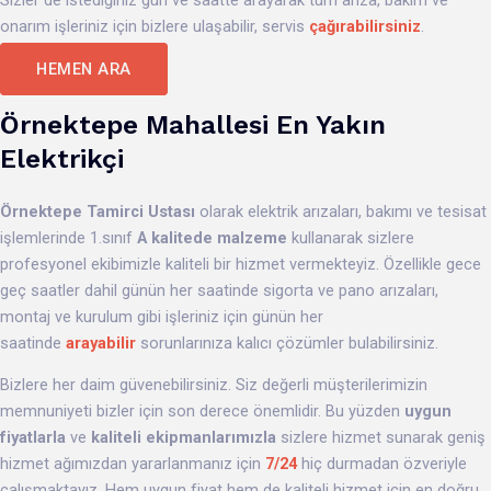
Sizler de istediğiniz gün ve saatte arayarak tüm arıza, bakım ve
onarım işleriniz için bizlere ulaşabilir, servis
çağırabilirsiniz
.
HEMEN ARA
Örnektepe Mahallesi En Yakın
Elektrikçi
Örnektepe
Tamirci Ustası
olarak elektrik arızaları, bakımı ve tesisat
işlemlerinde 1.sınıf
A kalitede malzeme
kullanarak sizlere
profesyonel ekibimizle kaliteli bir hizmet vermekteyiz. Özellikle gece
geç saatler dahil günün her saatinde sigorta ve pano arızaları,
montaj ve kurulum gibi işleriniz için günün her
saatinde
arayabilir
sorunlarınıza kalıcı çözümler bulabilirsiniz.
Bizlere her daim güvenebilirsiniz. Siz değerli müşterilerimizin
memnuniyeti bizler için son derece önemlidir. Bu yüzden
uygun
fiyatlarla
ve
kaliteli ekipmanlarımızla
sizlere hizmet sunarak geniş
hizmet ağımızdan yararlanmanız için
7/24
hiç durmadan özveriyle
çalışmaktayız. Hem uygun fiyat hem de kaliteli hizmet için en doğru