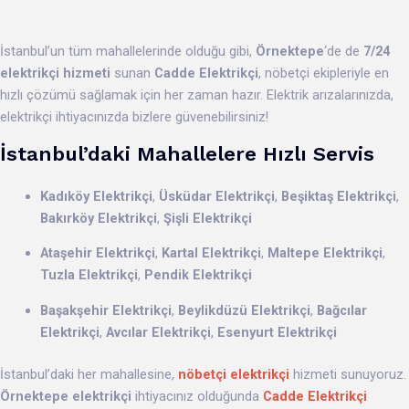
İstanbul’un tüm mahallelerinde olduğu gibi,
Örnektepe
‘de de
7/24
elektrikçi hizmeti
sunan
Cadde Elektrikçi
, nöbetçi ekipleriyle en
hızlı çözümü sağlamak için her zaman hazır. Elektrik arızalarınızda,
elektrikçi ihtiyacınızda bizlere güvenebilirsiniz!
İstanbul’daki Mahallelere Hızlı Servis
Kadıköy Elektrikçi
,
Üsküdar Elektrikçi
,
Beşiktaş Elektrikçi
,
Bakırköy Elektrikçi
,
Şişli Elektrikçi
Ataşehir Elektrikçi
,
Kartal Elektrikçi
,
Maltepe Elektrikçi
,
Tuzla Elektrikçi
,
Pendik Elektrikçi
Başakşehir Elektrikçi
,
Beylikdüzü Elektrikçi
,
Bağcılar
Elektrikçi
,
Avcılar Elektrikçi
,
Esenyurt Elektrikçi
İstanbul’daki her mahallesine,
nöbetçi elektrikçi
hizmeti sunuyoruz.
Örnektepe elektrikçi
ihtiyacınız olduğunda
Cadde Elektrikçi