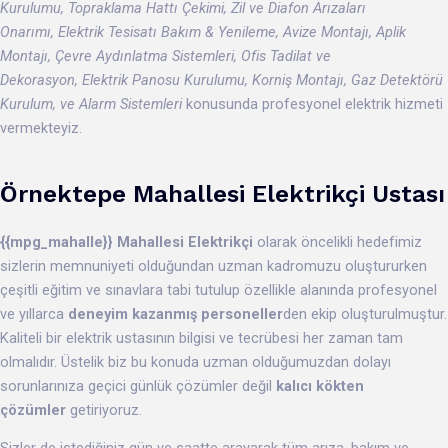
Kurulumu, Topraklama Hattı Çekimi, Zil ve Diafon Arızaları
Onarımı, Elektrik Tesisatı Bakım & Yenileme, Avize Montajı, Aplik
Montajı, Çevre Aydınlatma Sistemleri, Ofis Tadilat ve
Dekorasyon, Elektrik Panosu Kurulumu, Korniş Montajı, Gaz Detektörü
Kurulum, ve Alarm Sistemleri
konusunda profesyonel elektrik hizmeti
vermekteyiz.
Örnektepe
Mahallesi
Elektrikçi Ustası
{{mpg_mahalle}}
Mahallesi Elektrikçi
olarak öncelikli hedefimiz
sizlerin memnuniyeti olduğundan uzman kadromuzu oluştururken
çeşitli eğitim ve sınavlara tabi tutulup özellikle alanında profesyonel
ve yıllarca
deneyim kazanmış personeller
den
ekip oluşturulmuştur.
Kaliteli bir elektrik ustasının bilgisi ve tecrübesi her zaman tam
olmalıdır. Üstelik biz bu konuda uzman olduğumuzdan dolayı
sorunlarınıza geçici günlük çözümler değil
kalıcı kökten
çözümler
getiriyoruz.