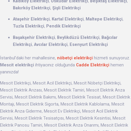
Kadıköy Elektrikçi
,
Üsküdar Elektrikçi
,
Beşiktaş Elektrikçi
,
Bakırköy Elektrikçi
,
Şişli Elektrikçi
Ataşehir Elektrikçi
,
Kartal Elektrikçi
,
Maltepe Elektrikçi
,
Tuzla Elektrikçi
,
Pendik Elektrikçi
Başakşehir Elektrikçi
,
Beylikdüzü Elektrikçi
,
Bağcılar
Elektrikçi
,
Avcılar Elektrikçi
,
Esenyurt Elektrikçi
İstanbul’daki her mahallesine,
nöbetçi elektrikçi
hizmeti sunuyoruz.
Mescit elektrikçi
ihtiyacınız olduğunda
Cadde Elektrikçi
hemen
yanınızda!
Mescit Elektrikçi, Mescit Acil Elektrikçi, Mescit Nöbetçi Elektrikçi,
Mescit Elektrik Arızası, Mescit Elektrik Tamiri, Mescit Elektrik Arıza
Servisi, Mescit Elektrik Bakımı, Mescit Elektrik Tesisat, Mescit Elektrik
Montajı, Mescit Elektrik Sigorta, Mescit Elektrik Kablolama, Mescit
Elektrik Arıza Giderme, Mescit Ev Elektrikçi, Mescit Acil Elektrik
Servisi, Mescit Elektrik Tesisatçısı, Mescit Elektrik Kesintisi, Mescit
Elektrik Panosu Tamiri, Mescit Elektrik Arıza Onarımı, Mescit Elektrik