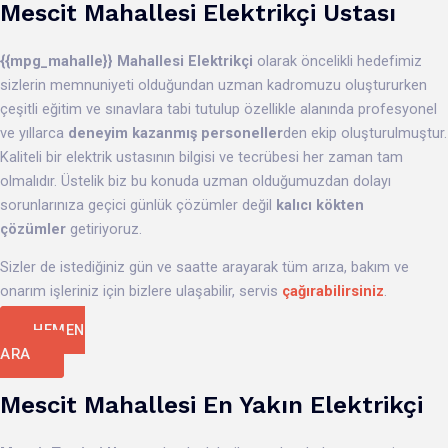
Mescit
Mahallesi
Elektrikçi Ustası
{{mpg_mahalle}}
Mahallesi Elektrikçi
olarak öncelikli hedefimiz
sizlerin memnuniyeti olduğundan uzman kadromuzu oluştururken
çeşitli eğitim ve sınavlara tabi tutulup özellikle alanında profesyonel
ve yıllarca
deneyim kazanmış personeller
den
ekip oluşturulmuştur.
Kaliteli bir elektrik ustasının bilgisi ve tecrübesi her zaman tam
olmalıdır. Üstelik biz bu konuda uzman olduğumuzdan dolayı
sorunlarınıza geçici günlük çözümler değil
kalıcı kökten
çözümler
getiriyoruz.
Sizler de istediğiniz gün ve saatte arayarak tüm arıza, bakım ve
onarım işleriniz için bizlere ulaşabilir, servis
çağırabilirsiniz
.
HEMEN
ARA
Mescit Mahallesi En Yakın Elektrikçi