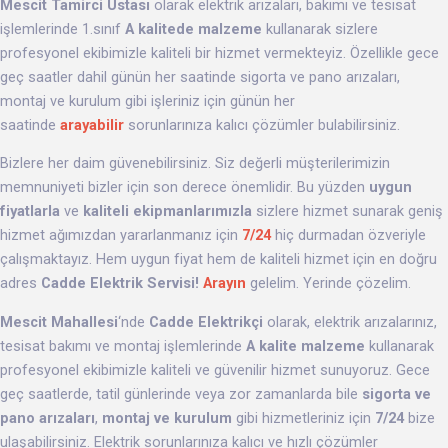
Mescit
Tamirci Ustası
olarak elektrik arızaları, bakımı ve tesisat
işlemlerinde 1.sınıf
A kalitede malzeme
kullanarak sizlere
profesyonel ekibimizle kaliteli bir hizmet vermekteyiz. Özellikle gece
geç saatler dahil günün her saatinde sigorta ve pano arızaları,
montaj ve kurulum gibi işleriniz için günün her
saatinde
arayabilir
sorunlarınıza kalıcı çözümler bulabilirsiniz.
Bizlere her daim güvenebilirsiniz. Siz değerli müşterilerimizin
memnuniyeti bizler için son derece önemlidir. Bu yüzden
uygun
fiyatlarla
ve
kaliteli ekipmanlarımızla
sizlere hizmet sunarak geniş
hizmet ağımızdan yararlanmanız için
7/24
hiç durmadan özveriyle
çalışmaktayız. Hem uygun fiyat hem de kaliteli hizmet için en doğru
adres
Cadde Elektrik Servisi!
Arayın
gelelim. Yerinde çözelim.
Mescit Mahallesi
‘nde
Cadde Elektrikçi
olarak, elektrik arızalarınız,
tesisat bakımı ve montaj işlemlerinde
A kalite malzeme
kullanarak
profesyonel ekibimizle kaliteli ve güvenilir hizmet sunuyoruz. Gece
geç saatlerde, tatil günlerinde veya zor zamanlarda bile
sigorta ve
pano arızaları
,
montaj ve kurulum
gibi hizmetleriniz için
7/24
bize
ulaşabilirsiniz. Elektrik sorunlarınıza kalıcı ve hızlı çözümler