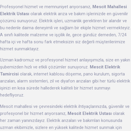
Profesyonel hizmet ve memnuniyet arıyorsanız,
Mescit Mahallesi
Elektrik Ustası
olarak elektrik arıza ve bakım işlerinizde en güvenilir
çözümü sunuyoruz. Elektrik işleri, uzmanlık gerektiren bir alandır ve
bu nedenle daima deneyimli ve sağlam bir ekiple hizmet vermekteyiz.
A sınıfı kalitede malzeme ve işçilik ile, gece gündüz demeden, 7/24
hafta içi ve hafta sonu fark etmeksizin siz değerli müşterilerimize
hizmet sunmaktayız.
Uzman kadromuz ve profesyonel hizmet anlayışımızla, size en yakın
şubemizden hızlı ve etkili çözümler sunuyoruz.
Mescit Elektrik
Tamircisi
olarak, internet kablosu döşeme, pano kurulum, sigorta
arızaları, alarm sistemleri, zil ve diyafon arızaları gibi her türlü elektrik
işinizi en kısa sürede hallederek kaliteli bir hizmet sunmayı
hedefliyoruz.
Mescit mahallesi ve çevresindeki elektrik ihtiyaçlarınızda, güvenilir ve
profesyonel bir hizmet arıyorsanız,
Mescit Elektrik Ustası
olarak
her zaman yanınızdayız. Elektrik arızaları ve bakımları konusunda
uzman ekibimizle, sizlere en yüksek kalitede hizmet sunmak için