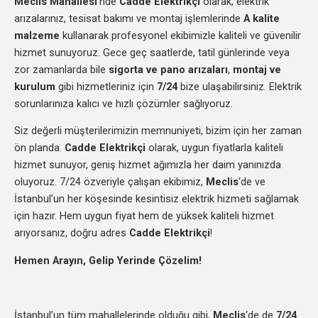
Meclis Mahallesi
‘nde
Cadde Elektrikçi
olarak, elektrik
arızalarınız, tesisat bakımı ve montaj işlemlerinde
A kalite
malzeme
kullanarak profesyonel ekibimizle kaliteli ve güvenilir
hizmet sunuyoruz. Gece geç saatlerde, tatil günlerinde veya
zor zamanlarda bile
sigorta ve pano arızaları
,
montaj ve
kurulum
gibi hizmetleriniz için
7/24
bize ulaşabilirsiniz. Elektrik
sorunlarınıza kalıcı ve hızlı çözümler sağlıyoruz.
Siz değerli müşterilerimizin memnuniyeti, bizim için her zaman
ön planda.
Cadde Elektrikçi
olarak, uygun fiyatlarla kaliteli
hizmet sunuyor, geniş hizmet ağımızla her daim yanınızda
oluyoruz. 7/24 özveriyle çalışan ekibimiz,
Meclis
‘de ve
İstanbul’un her köşesinde kesintisiz elektrik hizmeti sağlamak
için hazır. Hem uygun fiyat hem de yüksek kaliteli hizmet
arıyorsanız, doğru adres
Cadde Elektrikçi
!
Hemen Arayın, Gelip Yerinde Çözelim!
İstanbul’un tüm mahallelerinde olduğu gibi,
Meclis
‘de de
7/24