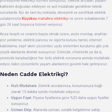
profesyonel elektrikçi hizmeti sunuyoruz. Elektrik arızaları, yaşam
kalitesini doğrudan etkileyen ve acil müdahale gerektiren teknik
sorunlardır. Biz de tam bu noktada, deneyimli ve sertifikalı elektrik
ustalarımızla
Küçüksu
mahallesi elektrikçi
ve çevre sokaklarında 7
gün 24 saat boyunca hizmet veriyoruz.
Arıza tespiti ve onarımı başta olmak üzere, avize montajı, anahtar-
priz yenileme, elektrik panosu ve sigorta kutusu tamiri, internet
kablolama, zayıf akım çözümleri, uydu sistemleri kurulumu gibi çok
çeşitli alanlarda destek sunuyoruz. Evinizde, ofisinizde ya da iş
yerinizde karşılaştığınız her türlü elektrik sorununa anında müdahale
ediyor, kalıcı çözümlerle yaşam alanlarınızı güvenli hale getiriyoruz.
Neden Cadde Elektrikçi?
Hızlı Müdahale
: Elektrik arızalarınıza, konumunuza bağlı
olarak 15 dakika içinde müdahale ediyoruz.
Uygun Fiyat
: Piyasa fiyatlarına göre %25 daha uygun fiyatlar
sunuyoruz.
Uzman Ekip
: Alanında uzman, ustalık belgelerine sahip