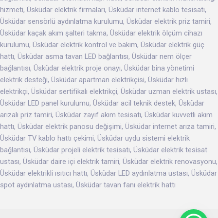
hizmeti, Üsküdar elektrik firmaları, Üsküdar internet kablo tesisatı,
Üsküdar sensörlü aydınlatma kurulumu, Üsküdar elektrik priz tamiri,
Üsküdar kaçak akım şalteri takma, Üsküdar elektrik ölçüm cihazı
kurulumu, Üsküdar elektrik kontrol ve bakım, Üsküdar elektrik güç
hattı, Üsküdar asma tavan LED bağlantısı, Üsküdar nem ölçer
bağlantısı, Üsküdar elektrik proje onayı, Üsküdar bina yönetimi
elektrik desteği, Üsküdar apartman elektrikçisi, Üsküdar hızlı
elektrikçi, Üsküdar sertifikalı elektrikçi, Üsküdar uzman elektrik ustası,
Üsküdar LED panel kurulumu, Üsküdar acil teknik destek, Üsküdar
arızalı priz tamiri, Üsküdar zayıf akım tesisatı, Üsküdar kuvvetli akım
hattı, Üsküdar elektrik panosu değişimi, Üsküdar internet arıza tamiri,
Üsküdar TV kablo hattı çekimi, Üsküdar uydu sistemi elektrik
bağlantısı, Üsküdar projeli elektrik tesisatı, Üsküdar elektrik tesisat
ustası, Üsküdar daire içi elektrik tamiri, Üsküdar elektrik renovasyonu,
Üsküdar elektrikli ısıtıcı hattı, Üsküdar LED aydınlatma ustası, Üsküdar
spot aydınlatma ustası, Üsküdar tavan fanı elektrik hattı