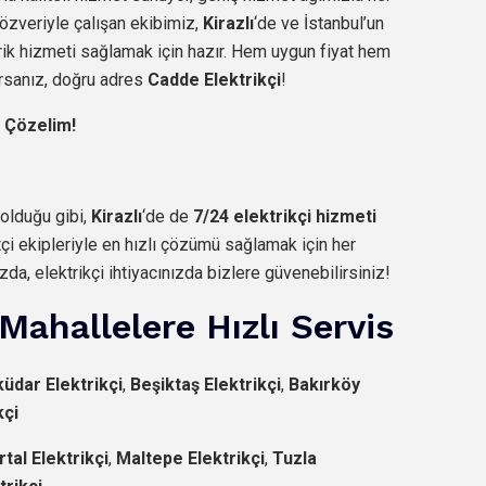
özveriyle çalışan ekibimiz,
Kirazlı
‘de ve İstanbul’un
rik hizmeti sağlamak için hazır. Hem uygun fiyat hem
orsanız, doğru adres
Cadde Elektrikçi
!
 Çözelim!
 olduğu gibi,
Kirazlı
‘de de
7/24 elektrikçi hizmeti
tçi ekipleriyle en hızlı çözümü sağlamak için her
ızda, elektrikçi ihtiyacınızda bizlere güvenebilirsiniz!
Mahallelere Hızlı Servis
üdar Elektrikçi
,
Beşiktaş Elektrikçi
,
Bakırköy
kçi
rtal Elektrikçi
,
Maltepe Elektrikçi
,
Tuzla