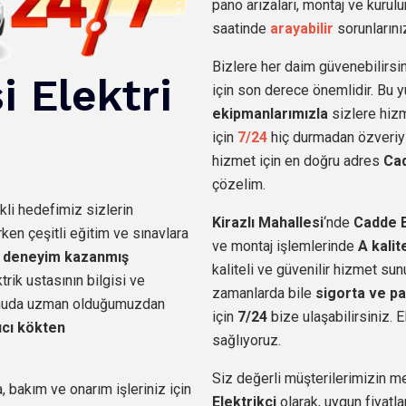
pano arızaları, montaj ve kurulu
saatinde
arayabilir
sorunlarınız
Bizlere her daim güvenebilirsin
i
Elektri
için son derece önemlidir. Bu
ekipmanlarımızla
sizlere hiz
için
7/24
hiç durmadan özveriyl
hizmet için en doğru adres
Cad
çözelim.
kli hedefimiz sizlerin
Kirazlı Mahallesi
‘nde
Cadde E
n çeşitli eğitim ve sınavlara
ve montaj işlemlerinde
A kali
a
deneyim kazanmış
kaliteli ve güvenilir hizmet su
ktrik ustasının bilgisi ve
zamanlarda bile
sigorta ve pa
konuda uzman olduğumuzdan
için
7/24
bize ulaşabilirsiniz. E
ıcı kökten
sağlıyoruz.
Siz değerli müşterilerimizin m
, bakım ve onarım işleriniz için
Elektrikçi
olarak, uygun fiyatla