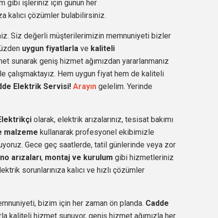
m gibi işleriniz için günün her
a kalıcı çözümler bulabilirsiniz.
iz. Siz değerli müşterilerimizin memnuniyeti bizler
 yüzden
uygun fiyatlarla
ve
kaliteli
met sunarak geniş hizmet ağımızdan yararlanmanız
e çalışmaktayız. Hem uygun fiyat hem de kaliteli
de Elektrik Servisi!
Arayın
gelelim. Yerinde
lektrikçi
olarak, elektrik arızalarınız, tesisat bakımı
te malzeme
kullanarak profesyonel ekibimizle
nuyoruz. Gece geç saatlerde, tatil günlerinde veya zor
no arızaları
,
montaj ve kurulum
gibi hizmetleriniz
lektrik sorunlarınıza kalıcı ve hızlı çözümler
emnuniyeti, bizim için her zaman ön planda.
Cadde
rla kaliteli hizmet sunuyor, geniş hizmet ağımızla her