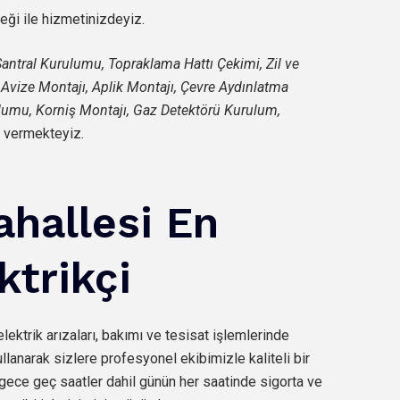
teği ile hizmetinizdeyiz.
n Santral Kurulumu, Topraklama Hattı Çekimi, Zil ve
, Avize Montajı, Aplik Montajı, Çevre Aydınlatma
ulumu, Korniş Montajı, Gaz Detektörü Kurulum,
 vermekteyiz.
ahallesi En
ktrikçi
elektrik arızaları, bakımı ve tesisat işlemlerinde
llanarak sizlere profesyonel ekibimizle kaliteli bir
gece geç saatler dahil günün her saatinde sigorta ve