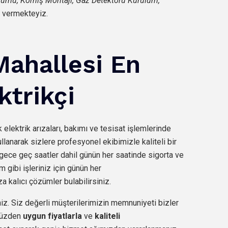
ulumu, Korniş Montajı, Gaz Detektörü Kurulum,
 vermekteyiz.
Mahallesi En
ktrikçi
k elektrik arızaları, bakımı ve tesisat işlemlerinde
llanarak sizlere profesyonel ekibimizle kaliteli bir
gece geç saatler dahil günün her saatinde sigorta ve
m gibi işleriniz için günün her
a kalıcı çözümler bulabilirsiniz.
iz. Siz değerli müşterilerimizin memnuniyeti bizler
 yüzden
uygun fiyatlarla
ve
kaliteli