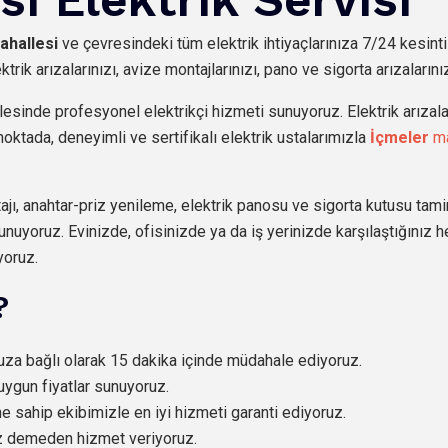
ahallesi
ve çevresindeki tüm elektrik ihtiyaçlarınıza 7/24 kesint
trik arızalarınızı, avize montajlarınızı, pano ve sigorta arızaların
esinde profesyonel elektrikçi hizmeti sunuyoruz. Elektrik arızalar
oktada, deneyimli ve sertifikalı elektrik ustalarımızla
İçmeler
ma
jı, anahtar-priz yenileme, elektrik panosu ve sigorta kutusu tami
unuyoruz. Evinizde, ofisinizde ya da iş yerinizde karşılaştığınız h
yoruz.
?
nuza bağlı olarak 15 dakika içinde müdahale ediyoruz.
uygun fiyatlar sunuyoruz.
ne sahip ekibimizle en iyi hizmeti garanti ediyoruz.
üz demeden hizmet veriyoruz.