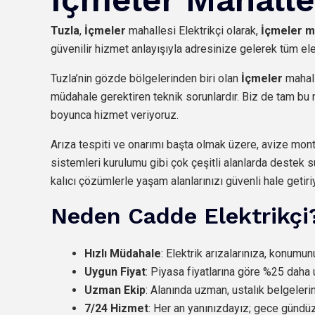
Tuzla
,
İçmeler
mahallesi Elektrikçi olarak,
İçmeler m
güvenilir hizmet anlayışıyla adresinize gelerek tüm elek
Tuzla’nin gözde bölgelerinden biri olan
İçmeler
mahall
müdahale gerektiren teknik sorunlardır. Biz de tam bu n
boyunca hizmet veriyoruz.
Arıza tespiti ve onarımı başta olmak üzere, avize monta
sistemleri kurulumu gibi çok çeşitli alanlarda destek s
kalıcı çözümlerle yaşam alanlarınızı güvenli hale getiri
Neden Cadde Elektrikçi
Hızlı Müdahale
: Elektrik arızalarınıza, konumu
Uygun Fiyat
: Piyasa fiyatlarına göre %25 daha 
Uzman Ekip
: Alanında uzman, ustalık belgeleri
7/24 Hizmet
: Her an yanınızdayız; gece günd