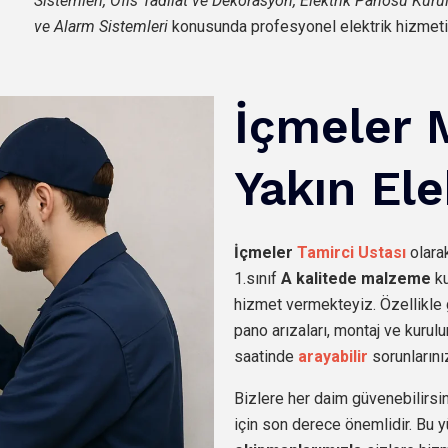
Sistemleri, Ofis Tadilat ve Dekorasyon, Elektrik Panosu Kur
ve Alarm Sistemleri
konusunda profesyonel elektrik hizmeti
İçmeler 
Yakın Ele
İçmeler
Tamirci Ustası
olara
1.sınıf
A kalitede malzeme
ku
hizmet vermekteyiz. Özellikle 
pano arızaları, montaj ve kurulu
saatinde
arayabilir
sorunlarınız
Bizlere her daim güvenebilirsin
için son derece önemlidir. Bu