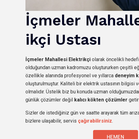
İçmeler
Mahall
ikçi Ustası
İçmeler
Mahallesi Elektrikçi
olarak öncelikli hedef
olduğundan uzman kadromuzu oluştururken çeşitli eğit
özellikle alanında profesyonel ve yıllarca
deneyim k
oluşturulmuştur. Kaliteli bir elektrik ustasının bilgis
olmalıdır. Üstelik biz bu konuda uzman olduğumuzdan
günlük çözümler değil
kalıcı kökten çözümler
getir
Sizler de istediğiniz gün ve saatte arayarak tüm arıza
bizlere ulaşabilir, servis
çağırabilirsiniz
.
HEMEN