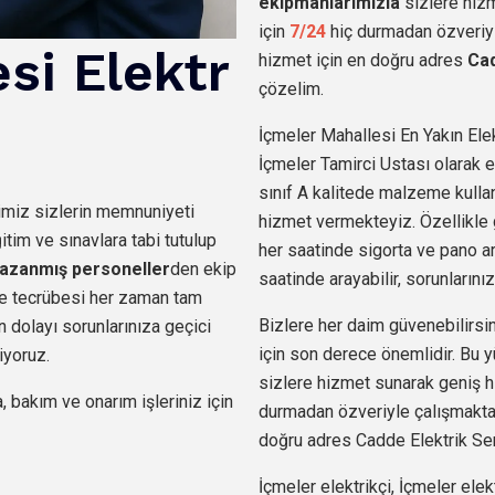
ekipmanlarımızla
sizlere hiz
için
7/24
hiç durmadan özveriyl
esi
Elektr
hizmet için en doğru adres
Cad
çözelim.
İçmeler Mahallesi En Yakın Elek
İçmeler Tamirci Ustası olarak el
sınıf A kalitede malzeme kullan
imiz sizlerin memnuniyeti
hizmet vermekteyiz. Özellikle
im ve sınavlara tabi tutulup
her saatinde sigorta ve pano arı
azanmış personeller
den
ekip
saatinde arayabilir, sorunlarınız
i ve tecrübesi her zaman tam
Bizlere her daim güvenebilirsin
 dolayı sorunlarınıza geçici
için son derece önemlidir. Bu y
iyoruz.
sizlere hizmet sunarak geniş h
, bakım ve onarım işleriniz için
durmadan özveriyle çalışmaktay
doğru adres Cadde Elektrik Serv
İçmeler elektrikçi, İçmeler elekt