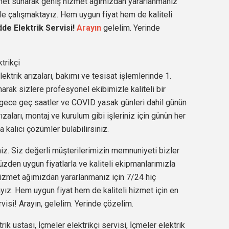
met sunarak geniş hizmet ağımızdan yararlanmanız
e çalışmaktayız. Hem uygun fiyat hem de kaliteli
de Elektrik Servisi!
Arayın
gelelim. Yerinde
trikçi
ektrik arızaları, bakımı ve tesisat işlemlerinde 1.
arak sizlere profesyonel ekibimizle kaliteli bir
 gece geç saatler ve COVID yasak günleri dahil günün
zaları, montaj ve kurulum gibi işleriniz için günün her
a kalıcı çözümler bulabilirsiniz.
iz. Siz değerli müşterilerimizin memnuniyeti bizler
üzden uygun fiyatlarla ve kaliteli ekipmanlarımızla
izmet ağımızdan yararlanmanız için 7/24 hiç
ız. Hem uygun fiyat hem de kaliteli hizmet için en
isi! Arayın, gelelim. Yerinde çözelim.
rik ustası, İçmeler elektrikçi servisi, İçmeler elektrik