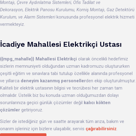
Montajı, Çevre Aydınlatma Sistemleri, Ofis Tadilat ve
Dekorasyon, Elektrik Panosu Kurulumu, Korniş Montajı, Gaz Detektörü
Kurulum, ve Alarm Sistemleri
konusunda profesyonel elektrik hizmeti
vermekteyiz.
İcadiye
Mahallesi
Elektrikçi Ustası
{{mpg_mahalle}}
Mahallesi Elektrikçi
olarak öncelikli hedefimiz
sizlerin memnuniyeti olduğundan uzman kadromuzu oluştururken
çeşitli eğitim ve sınavlara tabi tutulup özellikle alanında profesyonel
ve yıllarca
deneyim kazanmış personeller
den
ekip oluşturulmuştur.
Kaliteli bir elektrik ustasının bilgisi ve tecrübesi her zaman tam
olmalıdır. Üstelik biz bu konuda uzman olduğumuzdan dolayı
sorunlarınıza geçici günlük çözümler değil
kalıcı kökten
çözümler
getiriyoruz.
Sizler de istediğiniz gün ve saatte arayarak tüm arıza, bakım ve
onarım işleriniz için bizlere ulaşabilir, servis
çağırabilirsiniz
.