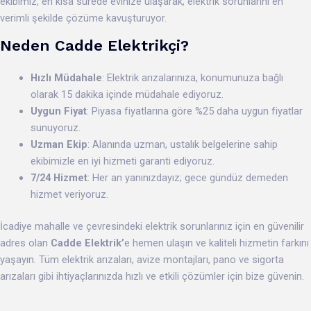
ekibimiz, en kısa sürede evinize ulaşarak, elektrik sorunlarını en
verimli şekilde çözüme kavuşturuyor.
Neden Cadde Elektrikçi?
Hızlı Müdahale
: Elektrik arızalarınıza, konumunuza bağlı
olarak 15 dakika içinde müdahale ediyoruz.
Uygun Fiyat
: Piyasa fiyatlarına göre %25 daha uygun fiyatlar
sunuyoruz.
Uzman Ekip
: Alanında uzman, ustalık belgelerine sahip
ekibimizle en iyi hizmeti garanti ediyoruz.
7/24 Hizmet
: Her an yanınızdayız; gece gündüz demeden
hizmet veriyoruz.
İcadiye mahalle ve çevresindeki elektrik sorunlarınız için en güvenilir
adres olan
Cadde Elektrik’
e hemen ulaşın ve kaliteli hizmetin farkını
yaşayın. Tüm elektrik arızaları, avize montajları, pano ve sigorta
arızaları gibi ihtiyaçlarınızda hızlı ve etkili çözümler için bize güvenin.