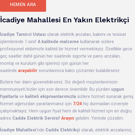
HEMEN ARA
İcadiye Mahallesi En Yakın Elektrikçi
İcadiye
Tamirci Ustası
olarak elektrik arızaları, bakımı ve tesisat
işlemlerinde 1.sınıf
A kalitede malzeme
kullanarak sizlere
profesyonel ekibimizle kaliteli bir hizmet vermekteyiz. Özellikle gece
geç saatler dahil günün her saatinde sigorta ve pano arızaları,
montaj ve kurulum gibi işleriniz için günün her
saatinde
arayabilir
sorunlarınıza kalıcı çözümler bulabilirsiniz.
Bizlere her daim güvenebilirsiniz. Siz değerli müşterilerimizin
memnuniyeti bizler için son derece önemlidir. Bu yüzden
uygun
fiyatlarla
ve
kaliteli ekipmanlarımızla
sizlere hizmet sunarak geniş
hizmet ağımızdan yararlanmanız için
7/24
hiç durmadan özveriyle
çalışmaktayız. Hem uygun fiyat hem de kaliteli hizmet için en doğru
adres
Cadde Elektrik Servisi!
Arayın
gelelim. Yerinde çözelim.
İcadiye Mahallesi
‘nde
Cadde Elektrikçi
olarak, elektrik arızalarınız,