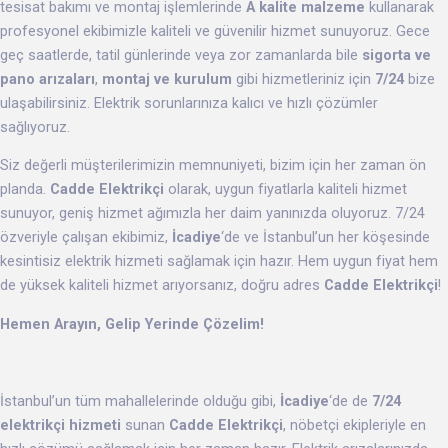
tesisat bakımı ve montaj işlemlerinde
A kalite malzeme
kullanarak
profesyonel ekibimizle kaliteli ve güvenilir hizmet sunuyoruz. Gece
geç saatlerde, tatil günlerinde veya zor zamanlarda bile
sigorta ve
pano arızaları
,
montaj ve kurulum
gibi hizmetleriniz için
7/24
bize
ulaşabilirsiniz. Elektrik sorunlarınıza kalıcı ve hızlı çözümler
sağlıyoruz.
Siz değerli müşterilerimizin memnuniyeti, bizim için her zaman ön
planda.
Cadde Elektrikçi
olarak, uygun fiyatlarla kaliteli hizmet
sunuyor, geniş hizmet ağımızla her daim yanınızda oluyoruz. 7/24
özveriyle çalışan ekibimiz,
İcadiye
‘de ve İstanbul’un her köşesinde
kesintisiz elektrik hizmeti sağlamak için hazır. Hem uygun fiyat hem
de yüksek kaliteli hizmet arıyorsanız, doğru adres
Cadde Elektrikçi
!
Hemen Arayın, Gelip Yerinde Çözelim!
İstanbul’un tüm mahallelerinde olduğu gibi,
İcadiye
‘de de
7/24
elektrikçi hizmeti
sunan
Cadde Elektrikçi
, nöbetçi ekipleriyle en