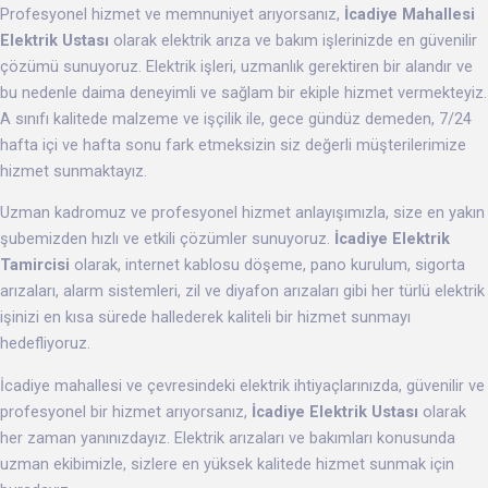
Profesyonel hizmet ve memnuniyet arıyorsanız,
İcadiye Mahallesi
Elektrik Ustası
olarak elektrik arıza ve bakım işlerinizde en güvenilir
çözümü sunuyoruz. Elektrik işleri, uzmanlık gerektiren bir alandır ve
bu nedenle daima deneyimli ve sağlam bir ekiple hizmet vermekteyiz.
A sınıfı kalitede malzeme ve işçilik ile, gece gündüz demeden, 7/24
hafta içi ve hafta sonu fark etmeksizin siz değerli müşterilerimize
hizmet sunmaktayız.
Uzman kadromuz ve profesyonel hizmet anlayışımızla, size en yakın
şubemizden hızlı ve etkili çözümler sunuyoruz.
İcadiye Elektrik
Tamircisi
olarak, internet kablosu döşeme, pano kurulum, sigorta
arızaları, alarm sistemleri, zil ve diyafon arızaları gibi her türlü elektrik
işinizi en kısa sürede hallederek kaliteli bir hizmet sunmayı
hedefliyoruz.
İcadiye mahallesi ve çevresindeki elektrik ihtiyaçlarınızda, güvenilir ve
profesyonel bir hizmet arıyorsanız,
İcadiye Elektrik Ustası
olarak
her zaman yanınızdayız. Elektrik arızaları ve bakımları konusunda
uzman ekibimizle, sizlere en yüksek kalitede hizmet sunmak için