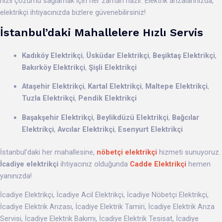
hızlı çözümü sağlamak için her zaman hazır. Elektrik arızalarınızda,
elektrikçi ihtiyacınızda bizlere güvenebilirsiniz!
İstanbul’daki Mahallelere Hızlı Servis
Kadıköy Elektrikçi
,
Üsküdar Elektrikçi
,
Beşiktaş Elektrikçi
,
Bakırköy Elektrikçi
,
Şişli Elektrikçi
Ataşehir Elektrikçi
,
Kartal Elektrikçi
,
Maltepe Elektrikçi
,
Tuzla Elektrikçi
,
Pendik Elektrikçi
Başakşehir Elektrikçi
,
Beylikdüzü Elektrikçi
,
Bağcılar
Elektrikçi
,
Avcılar Elektrikçi
,
Esenyurt Elektrikçi
İstanbul’daki her mahallesine,
nöbetçi elektrikçi
hizmeti sunuyoruz.
İcadiye elektrikçi
ihtiyacınız olduğunda
Cadde Elektrikçi
hemen
yanınızda!
İcadiye Elektrikçi, İcadiye Acil Elektrikçi, İcadiye Nöbetçi Elektrikçi,
İcadiye Elektrik Arızası, İcadiye Elektrik Tamiri, İcadiye Elektrik Arıza
Servisi, İcadiye Elektrik Bakımı, İcadiye Elektrik Tesisat, İcadiye