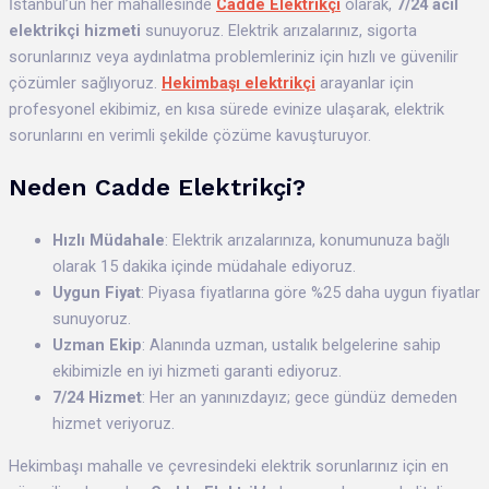
İstanbul’un her mahallesinde
Cadde Elektrikçi
olarak,
7/24 acil
elektrikçi hizmeti
sunuyoruz. Elektrik arızalarınız, sigorta
sorunlarınız veya aydınlatma problemleriniz için hızlı ve güvenilir
çözümler sağlıyoruz.
Hekimbaşı elektrikçi
arayanlar için
profesyonel ekibimiz, en kısa sürede evinize ulaşarak, elektrik
sorunlarını en verimli şekilde çözüme kavuşturuyor.
Neden Cadde Elektrikçi?
Hızlı Müdahale
: Elektrik arızalarınıza, konumunuza bağlı
olarak 15 dakika içinde müdahale ediyoruz.
Uygun Fiyat
: Piyasa fiyatlarına göre %25 daha uygun fiyatlar
sunuyoruz.
Uzman Ekip
: Alanında uzman, ustalık belgelerine sahip
ekibimizle en iyi hizmeti garanti ediyoruz.
7/24 Hizmet
: Her an yanınızdayız; gece gündüz demeden
hizmet veriyoruz.
Hekimbaşı mahalle ve çevresindeki elektrik sorunlarınız için en