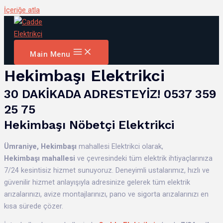
İçeriğe atla
Main Menu
Hekimbaşı Elektrikci
30 DAKİKADA ADRESTEYİZ! 0537 359
25 75
Hekimbaşı Nöbetçi Elektrikci
Ümraniye,
Hekimbaşı
mahallesi Elektrikci olarak,
Hekimbaşı mahallesi
ve çevresindeki tüm elektrik ihtiyaçlarınıza
7/24 kesintisiz hizmet sunuyoruz. Deneyimli ustalarımız, hızlı ve
güvenilir hizmet anlayışıyla adresinize gelerek tüm elektrik
arızalarınızı, avize montajlarınızı, pano ve sigorta arızalarınızı en
kısa sürede çözer.