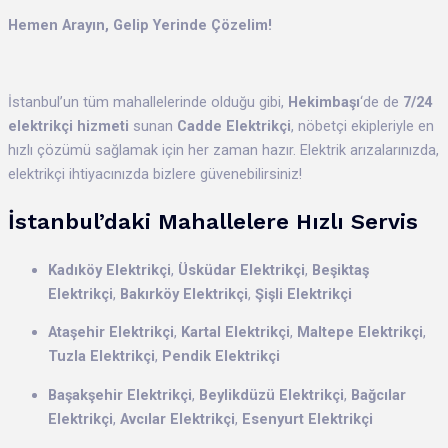
Hemen Arayın, Gelip Yerinde Çözelim!
İstanbul’un tüm mahallelerinde olduğu gibi,
Hekimbaşı
‘de de
7/24
elektrikçi hizmeti
sunan
Cadde Elektrikçi
, nöbetçi ekipleriyle en
hızlı çözümü sağlamak için her zaman hazır. Elektrik arızalarınızda,
elektrikçi ihtiyacınızda bizlere güvenebilirsiniz!
İstanbul’daki Mahallelere Hızlı Servis
Kadıköy Elektrikçi
,
Üsküdar Elektrikçi
,
Beşiktaş
Elektrikçi
,
Bakırköy Elektrikçi
,
Şişli Elektrikçi
Ataşehir Elektrikçi
,
Kartal Elektrikçi
,
Maltepe Elektrikçi
,
Tuzla Elektrikçi
,
Pendik Elektrikçi
Başakşehir Elektrikçi
,
Beylikdüzü Elektrikçi
,
Bağcılar
Elektrikçi
,
Avcılar Elektrikçi
,
Esenyurt Elektrikçi