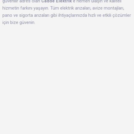
güvenilir adres olan
Cadde Elektrik’
e hemen ulaşın ve kaliteli
hizmetin farkını yaşayın. Tüm elektrik arızaları, avize montajları,
pano ve sigorta arızaları gibi ihtiyaçlarınızda hızlı ve etkili çözümler
için bize güvenin.