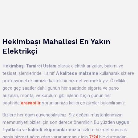
Hekimbaşı Mahallesi En Yakın
Elektrikçi
Hekimbaşı
Tamirci Ustası
olarak elektrik arızaları, bakımı ve
tesisat işlemlerinde 1.sınıf
A kalitede malzeme
kullanarak sizlere
profesyonel ekibimizle kaliteli bir hizmet vermekteyiz. Özellikle
gece geç saatler dahil günün her saatinde sigorta ve pano
arızaları, montaj ve kurulum gibi işleriniz için günün her
saatinde
arayabilir
sorunlarınıza kalıcı çözümler bulabilirsiniz.
Bizlere her daim güvenebilirsiniz. Siz değerli müşterilerimizin
memnuniyeti bizler için son derece önemlidir. Bu yüzden
uygun
fiyatlarla
ve
kaliteli ekipmanlarımızla
sizlere hizmet sunarak
geniş hizmet ağımızdan yararlanmanız için
7/24
hiç durmadan