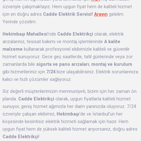
özveriyle çalışmaktayız. Hem uygun fiyat hem de kaliteli hizmet
için en doğru adres
Cadde Elektrik Servisi!
Arayın
gelelim.
Yerinde çözelim.
Hekimbaşı Mahallesi
‘nde
Cadde Elektrikçi
olarak, elektrik
arızalarınız, tesisat bakımı ve montaj işlemlerinde
A kalite
malzeme
kullanarak profesyonel ekibimizle kaliteli ve güvenilir
hizmet sunuyoruz. Gece geç saatlerde, tatil günlerinde veya zor
zamanlarda bile
sigorta ve pano arızaları
,
montaj ve kurulum
gibi hizmetleriniz için
7/24
bize ulaşabilirsiniz. Elektrik sorunlarınıza
kalıcı ve hızlı çözümler sağlıyoruz.
Siz değerli müşterilerimizin memnuniyeti, bizim için her zaman ön
planda.
Cadde Elektrikçi
olarak, uygun fiyatlarla kaliteli hizmet
sunuyor, geniş hizmet ağımızla her daim yanınızda oluyoruz. 7/24
özveriyle çalışan ekibimiz,
Hekimbaşı
‘de ve İstanbul’un her
köşesinde kesintisiz elektrik hizmeti sağlamak için hazır. Hem
uygun fiyat hem de yüksek kaliteli hizmet arıyorsanız, doğru adres
Cadde Elektrikçi
!