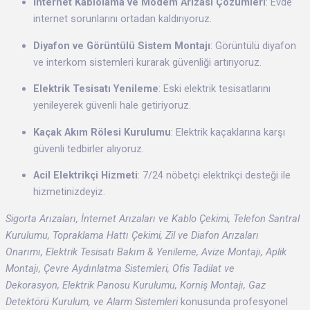
İnternet Kablolama ve Modem Arızası Çözümleri
: Evde
internet sorunlarını ortadan kaldırıyoruz.
Diyafon ve Görüntülü Sistem Montajı
: Görüntülü diyafon
ve interkom sistemleri kurarak güvenliği artırıyoruz.
Elektrik Tesisatı Yenileme
: Eski elektrik tesisatlarını
yenileyerek güvenli hale getiriyoruz.
Kaçak Akım Rölesi Kurulumu
: Elektrik kaçaklarına karşı
güvenli tedbirler alıyoruz.
Acil Elektrikçi Hizmeti
: 7/24 nöbetçi elektrikçi desteği ile
hizmetinizdeyiz.
Sigorta Arızaları, İnternet Arızaları ve Kablo Çekimi, Telefon Santral
Kurulumu, Topraklama Hattı Çekimi, Zil ve Diafon Arızaları
Onarımı, Elektrik Tesisatı Bakım & Yenileme, Avize Montajı, Aplik
Montajı, Çevre Aydınlatma Sistemleri, Ofis Tadilat ve
Dekorasyon, Elektrik Panosu Kurulumu, Korniş Montajı, Gaz
Detektörü Kurulum, ve Alarm Sistemleri
konusunda profesyonel