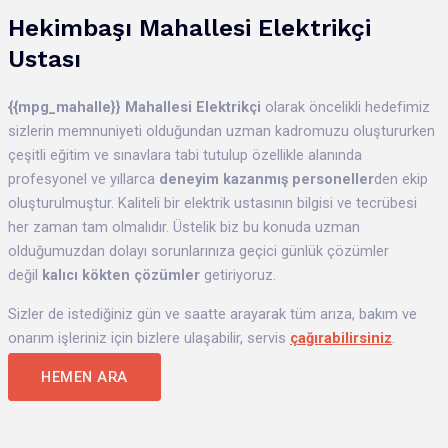
Hekimbaşı
Mahallesi
Elektrikçi
Ustası
{{mpg_mahalle}}
Mahallesi Elektrikçi
olarak öncelikli hedefimiz
sizlerin memnuniyeti olduğundan uzman kadromuzu oluştururken
çeşitli eğitim ve sınavlara tabi tutulup özellikle alanında
profesyonel ve yıllarca
deneyim kazanmış personeller
den
ekip
oluşturulmuştur. Kaliteli bir elektrik ustasının bilgisi ve tecrübesi
her zaman tam olmalıdır. Üstelik biz bu konuda uzman
olduğumuzdan dolayı sorunlarınıza geçici günlük çözümler
değil
kalıcı kökten çözümler
getiriyoruz.
Sizler de istediğiniz gün ve saatte arayarak tüm arıza, bakım ve
onarım işleriniz için bizlere ulaşabilir, servis
çağırabilirsiniz
.
HEMEN ARA