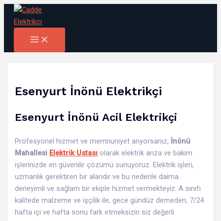
Main
İçeriğe
Menu
atla
Esenyurt İnönü Elektrikçi
Esenyurt İnönü Acil Elektrikçi
Profesyonel hizmet ve memnuniyet arıyorsanız,
İnönü
Mahallesi
Elektrik Ustası
olarak elektrik arıza ve bakım
işlerinizde en güvenilir çözümü sunuyoruz. Elektrik işleri,
uzmanlık gerektiren bir alandır ve bu nedenle daima
deneyimli ve sağlam bir ekiple hizmet vermekteyiz. A sınıfı
kalitede malzeme ve işçilik ile, gece gündüz demeden, 7/24
hafta içi ve hafta sonu fark etmeksizin siz değerli