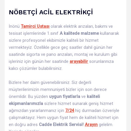
NÖBETÇİ ACİL ELEKTRİKÇİ
İnönü
Tamirci Ustası
olarak elektrik arızaları, bakımı ve
tesisat işlemlerinde 1.sınıf
A kalitede malzeme
kullanarak
sizlere profesyonel ekibimizle kaliteli bir hizmet
vermekteyiz. Özellikle gece geç saatler dahil günün her
saatinde sigorta ve pano arızaları, montaj ve kurulum gibi
işleriniz için günün her saatinde
arayabilir
sorunlarınıza
kalıcı çözümler bulabilirsiniz.
Bizlere her daim güvenebilirsiniz. Siz değerli
müşterilerimizin memnuniyeti bizler için son derece
önemlidir. Bu yüzden
uygun fiyatlarla
ve
kaliteli
ekipmanlarımızla
sizlere hizmet sunarak geniş hizmet
ağımızdan yararlanmanız için
7/24
hiç durmadan özveriyle
çalışmaktayız. Hem uygun fiyat hem de kaliteli hizmet için
en doğru adres
Cadde Elektrik Servisi!
Arayın
gelelim.