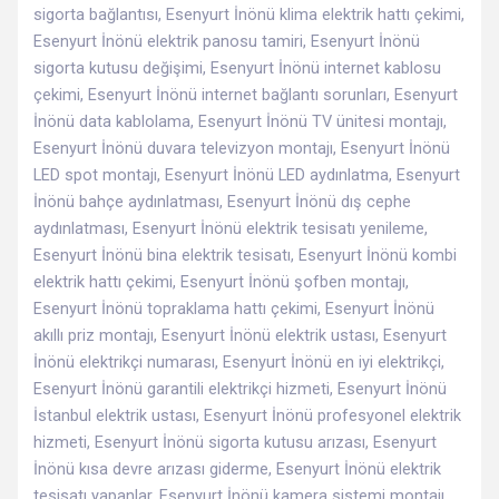
sigorta bağlantısı, Esenyurt İnönü klima elektrik hattı çekimi,
Esenyurt İnönü elektrik panosu tamiri, Esenyurt İnönü
sigorta kutusu değişimi, Esenyurt İnönü internet kablosu
çekimi, Esenyurt İnönü internet bağlantı sorunları, Esenyurt
İnönü data kablolama, Esenyurt İnönü TV ünitesi montajı,
Esenyurt İnönü duvara televizyon montajı, Esenyurt İnönü
LED spot montajı, Esenyurt İnönü LED aydınlatma, Esenyurt
İnönü bahçe aydınlatması, Esenyurt İnönü dış cephe
aydınlatması, Esenyurt İnönü elektrik tesisatı yenileme,
Esenyurt İnönü bina elektrik tesisatı, Esenyurt İnönü kombi
elektrik hattı çekimi, Esenyurt İnönü şofben montajı,
Esenyurt İnönü topraklama hattı çekimi, Esenyurt İnönü
akıllı priz montajı, Esenyurt İnönü elektrik ustası, Esenyurt
İnönü elektrikçi numarası, Esenyurt İnönü en iyi elektrikçi,
Esenyurt İnönü garantili elektrikçi hizmeti, Esenyurt İnönü
İstanbul elektrik ustası, Esenyurt İnönü profesyonel elektrik
hizmeti, Esenyurt İnönü sigorta kutusu arızası, Esenyurt
İnönü kısa devre arızası giderme, Esenyurt İnönü elektrik
tesisatı yapanlar, Esenyurt İnönü kamera sistemi montajı,