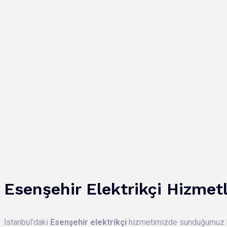
Esenşehir Elektrikçi Hizmetl
İstanbul’daki
Esenşehir elektrikçi
hizmetimizde sunduğumuz ba