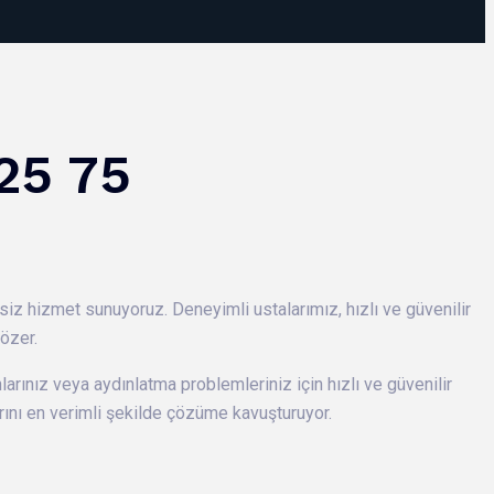
25 75
siz hizmet sunuyoruz. Deneyimli ustalarımız, hızlı ve güvenilir
çözer.
larınız veya aydınlatma problemleriniz için hızlı ve güvenilir
arını en verimli şekilde çözüme kavuşturuyor.