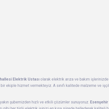
allesi Elektrik Ustası
olarak elektrik arıza ve bakım işlerinizde
bir ekiple hizmet vermekteyiz. A sınıfı kalitede malzeme ve işçil
yakın şubemizden hızlı ve etkili çözümler sunuyoruz.
Esenşehir 
arı gibi her türlü elektrik işinizi en kısa sürede hallederek kalitel