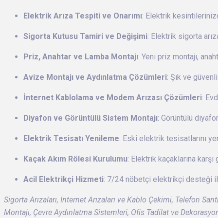
Elektrik Arıza Tespiti ve Onarımı
: Elektrik kesintileri
Sigorta Kutusu Tamiri ve Değişimi
: Elektrik sigorta arı
Priz, Anahtar ve Lamba Montajı
: Yeni priz montajı, anah
Avize Montajı ve Aydınlatma Çözümleri
: Şık ve güvenl
İnternet Kablolama ve Modem Arızası Çözümleri
: Evd
Diyafon ve Görüntülü Sistem Montajı
: Görüntülü diyafo
Elektrik Tesisatı Yenileme
: Eski elektrik tesisatlarını y
Kaçak Akım Rölesi Kurulumu
: Elektrik kaçaklarına karşı 
Acil Elektrikçi Hizmeti
: 7/24 nöbetçi elektrikçi desteği 
Sigorta Arızaları, İnternet Arızaları ve Kablo Çekimi, Telefon Sa
Montajı, Çevre Aydınlatma Sistemleri, Ofis Tadilat ve Dekorasy