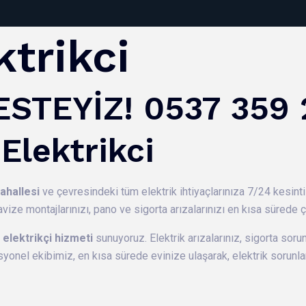
ktrikci
STEYİZ! 0537 359 
Elektrikci
ahallesi
ve çevresindeki tüm elektrik ihtiyaçlarınıza 7/24 kesinti
avize montajlarınızı, pano ve sigorta arızalarınızı en kısa sürede 
l elektrikçi hizmeti
sunuyoruz. Elektrik arızalarınız, sigorta sorun
syonel ekibimiz, en kısa sürede evinize ulaşarak, elektrik sorunl