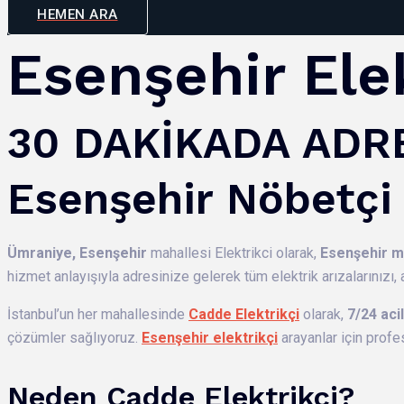
HEMEN ARA
Esenşehir Ele
30 DAKİKADA ADRE
Esenşehir Nöbetçi 
Ümraniye,
Esenşehir
mahallesi Elektrikci olarak,
Esenşehir m
hizmet anlayışıyla adresinize gelerek tüm elektrik arızalarınızı, 
İstanbul’un her mahallesinde
Cadde Elektrikçi
olarak,
7/24 aci
çözümler sağlıyoruz.
Esenşehir elektrikçi
arayanlar için profe
Neden Cadde Elektrikçi?