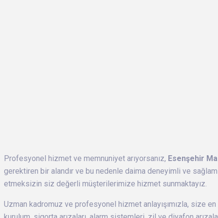
Profesyonel hizmet ve memnuniyet arıyorsanız,
Esenşehir Mah
gerektiren bir alandır ve bu nedenle daima deneyimli ve sağlam 
etmeksizin siz değerli müşterilerimize hizmet sunmaktayız.
Uzman kadromuz ve profesyonel hizmet anlayışımızla, size en 
kurulum, sigorta arızaları, alarm sistemleri, zil ve diyafon arızal