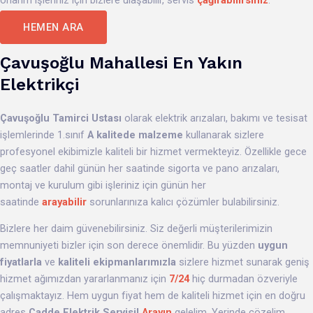
onarım işleriniz için bizlere ulaşabilir, servis
çağırabilirsiniz
.
HEMEN ARA
Çavuşoğlu Mahallesi En Yakın
Elektrikçi
Çavuşoğlu
Tamirci Ustası
olarak elektrik arızaları, bakımı ve tesisat
işlemlerinde 1.sınıf
A kalitede malzeme
kullanarak sizlere
profesyonel ekibimizle kaliteli bir hizmet vermekteyiz. Özellikle gece
geç saatler dahil günün her saatinde sigorta ve pano arızaları,
montaj ve kurulum gibi işleriniz için günün her
saatinde
arayabilir
sorunlarınıza kalıcı çözümler bulabilirsiniz.
Bizlere her daim güvenebilirsiniz. Siz değerli müşterilerimizin
memnuniyeti bizler için son derece önemlidir. Bu yüzden
uygun
fiyatlarla
ve
kaliteli ekipmanlarımızla
sizlere hizmet sunarak geniş
hizmet ağımızdan yararlanmanız için
7/24
hiç durmadan özveriyle
çalışmaktayız. Hem uygun fiyat hem de kaliteli hizmet için en doğru
adres
Cadde Elektrik Servisi!
Arayın
gelelim. Yerinde çözelim.