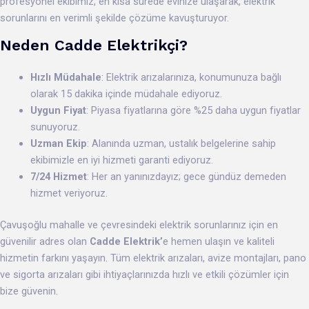
profesyonel ekibimiz, en kısa sürede evinize ulaşarak, elektrik
sorunlarını en verimli şekilde çözüme kavuşturuyor.
Neden Cadde Elektrikçi?
Hızlı Müdahale
: Elektrik arızalarınıza, konumunuza bağlı
olarak 15 dakika içinde müdahale ediyoruz.
Uygun Fiyat
: Piyasa fiyatlarına göre %25 daha uygun fiyatlar
sunuyoruz.
Uzman Ekip
: Alanında uzman, ustalık belgelerine sahip
ekibimizle en iyi hizmeti garanti ediyoruz.
7/24 Hizmet
: Her an yanınızdayız; gece gündüz demeden
hizmet veriyoruz.
Çavuşoğlu mahalle ve çevresindeki elektrik sorunlarınız için en
güvenilir adres olan
Cadde Elektrik’
e hemen ulaşın ve kaliteli
hizmetin farkını yaşayın. Tüm elektrik arızaları, avize montajları, pano
ve sigorta arızaları gibi ihtiyaçlarınızda hızlı ve etkili çözümler için
bize güvenin.