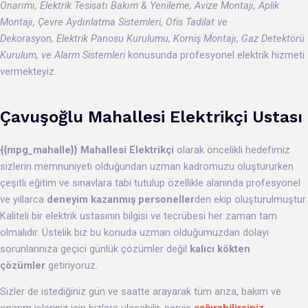
Onarımı, Elektrik Tesisatı Bakım & Yenileme, Avize Montajı, Aplik
Montajı, Çevre Aydınlatma Sistemleri, Ofis Tadilat ve
Dekorasyon, Elektrik Panosu Kurulumu, Korniş Montajı, Gaz Detektörü
Kurulum, ve Alarm Sistemleri
konusunda profesyonel elektrik hizmeti
vermekteyiz.
Çavuşoğlu
Mahallesi
Elektrikçi Ustası
{{mpg_mahalle}}
Mahallesi Elektrikçi
olarak öncelikli hedefimiz
sizlerin memnuniyeti olduğundan uzman kadromuzu oluştururken
çeşitli eğitim ve sınavlara tabi tutulup özellikle alanında profesyonel
ve yıllarca
deneyim kazanmış personeller
den
ekip oluşturulmuştur.
Kaliteli bir elektrik ustasının bilgisi ve tecrübesi her zaman tam
olmalıdır. Üstelik biz bu konuda uzman olduğumuzdan dolayı
sorunlarınıza geçici günlük çözümler değil
kalıcı kökten
çözümler
getiriyoruz.
Sizler de istediğiniz gün ve saatte arayarak tüm arıza, bakım ve