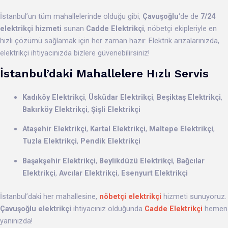
İstanbul’un tüm mahallelerinde olduğu gibi,
Çavuşoğlu
‘de de
7/24
elektrikçi hizmeti
sunan
Cadde Elektrikçi
, nöbetçi ekipleriyle en
hızlı çözümü sağlamak için her zaman hazır. Elektrik arızalarınızda,
elektrikçi ihtiyacınızda bizlere güvenebilirsiniz!
İstanbul’daki Mahallelere Hızlı Servis
Kadıköy Elektrikçi
,
Üsküdar Elektrikçi
,
Beşiktaş Elektrikçi
,
Bakırköy Elektrikçi
,
Şişli Elektrikçi
Ataşehir Elektrikçi
,
Kartal Elektrikçi
,
Maltepe Elektrikçi
,
Tuzla Elektrikçi
,
Pendik Elektrikçi
Başakşehir Elektrikçi
,
Beylikdüzü Elektrikçi
,
Bağcılar
Elektrikçi
,
Avcılar Elektrikçi
,
Esenyurt Elektrikçi
İstanbul’daki her mahallesine,
nöbetçi elektrikçi
hizmeti sunuyoruz.
Çavuşoğlu elektrikçi
ihtiyacınız olduğunda
Cadde Elektrikçi
hemen
yanınızda!