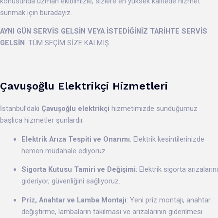
konusunda uzman ekibimizle, sizlere en yüksek kalitede hizmet
sunmak için buradayız.
AYNI GÜN SERVİS GELSİN VEYA İSTEDİĞİNİZ TARİHTE SERVİS
GELSİN
. TÜM SEÇİM SİZE KALMIŞ.
Çavuşoğlu Elektrikçi Hizmetleri
İstanbul’daki
Çavuşoğlu elektrikçi
hizmetimizde sunduğumuz
başlıca hizmetler şunlardır:
Elektrik Arıza Tespiti ve Onarımı
: Elektrik kesintilerinizde
hemen müdahale ediyoruz.
Sigorta Kutusu Tamiri ve Değişimi
: Elektrik sigorta arızalarını
gideriyor, güvenliğini sağlıyoruz.
Priz, Anahtar ve Lamba Montajı
: Yeni priz montajı, anahtar
değiştirme, lambaların takılması ve arızalarının giderilmesi.