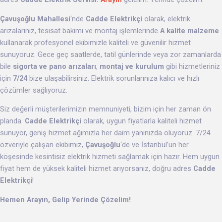
Çavuşoğlu Mahallesi
‘nde
Cadde Elektrikçi
olarak, elektrik
arızalarınız, tesisat bakımı ve montaj işlemlerinde
A kalite malzeme
kullanarak profesyonel ekibimizle kaliteli ve güvenilir hizmet
sunuyoruz. Gece geç saatlerde, tatil günlerinde veya zor zamanlarda
bile
sigorta ve pano arızaları
,
montaj ve kurulum
gibi hizmetleriniz
için
7/24
bize ulaşabilirsiniz. Elektrik sorunlarınıza kalıcı ve hızlı
çözümler sağlıyoruz.
Siz değerli müşterilerimizin memnuniyeti, bizim için her zaman ön
planda.
Cadde Elektrikçi
olarak, uygun fiyatlarla kaliteli hizmet
sunuyor, geniş hizmet ağımızla her daim yanınızda oluyoruz. 7/24
özveriyle çalışan ekibimiz,
Çavuşoğlu
‘de ve İstanbul’un her
köşesinde kesintisiz elektrik hizmeti sağlamak için hazır. Hem uygun
fiyat hem de yüksek kaliteli hizmet arıyorsanız, doğru adres
Cadde
Elektrikçi
!
Hemen Arayın, Gelip Yerinde Çözelim!