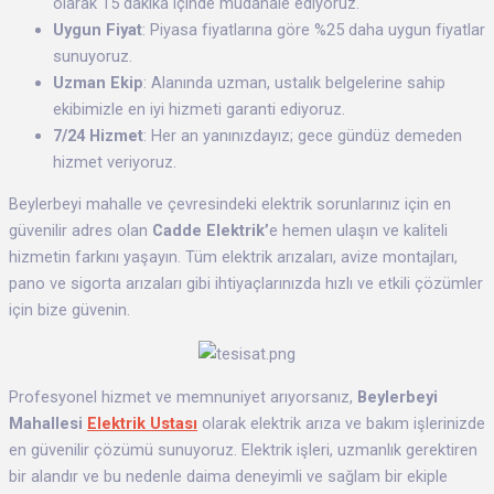
olarak 15 dakika içinde müdahale ediyoruz.
Uygun Fiyat
: Piyasa fiyatlarına göre %25 daha uygun fiyatlar
sunuyoruz.
Uzman Ekip
: Alanında uzman, ustalık belgelerine sahip
ekibimizle en iyi hizmeti garanti ediyoruz.
7/24 Hizmet
: Her an yanınızdayız; gece gündüz demeden
hizmet veriyoruz.
Beylerbeyi mahalle ve çevresindeki elektrik sorunlarınız için en
güvenilir adres olan
Cadde Elektrik’
e hemen ulaşın ve kaliteli
hizmetin farkını yaşayın. Tüm elektrik arızaları, avize montajları,
pano ve sigorta arızaları gibi ihtiyaçlarınızda hızlı ve etkili çözümler
için bize güvenin.
Profesyonel hizmet ve memnuniyet arıyorsanız,
Beylerbeyi
Mahallesi
Elektrik Ustası
olarak elektrik arıza ve bakım işlerinizde
en güvenilir çözümü sunuyoruz. Elektrik işleri, uzmanlık gerektiren
bir alandır ve bu nedenle daima deneyimli ve sağlam bir ekiple