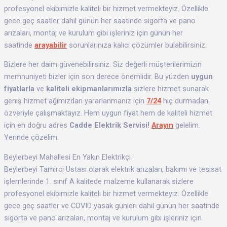
profesyonel ekibimizle kaliteli bir hizmet vermekteyiz. Özellikle
gece geç saatler dahil günün her saatinde sigorta ve pano
arızaları, montaj ve kurulum gibi işleriniz için günün her
saatinde
arayabilir
sorunlarınıza kalıcı çözümler bulabilirsiniz.
Bizlere her daim güvenebilirsiniz. Siz değerli müşterilerimizin
memnuniyeti bizler için son derece önemlidir. Bu yüzden
uygun
fiyatlarla
ve
kaliteli ekipmanlarımızla
sizlere hizmet sunarak
geniş hizmet ağımızdan yararlanmanız için
7/24
hiç durmadan
özveriyle çalışmaktayız. Hem uygun fiyat hem de kaliteli hizmet
için en doğru adres
Cadde Elektrik Servisi!
Arayın
gelelim.
Yerinde çözelim.
Beylerbeyi Mahallesi En Yakın Elektrikçi
Beylerbeyi Tamirci Ustası olarak elektrik arızaları, bakımı ve tesisat
işlemlerinde 1. sınıf A kalitede malzeme kullanarak sizlere
profesyonel ekibimizle kaliteli bir hizmet vermekteyiz. Özellikle
gece geç saatler ve COVID yasak günleri dahil günün her saatinde
sigorta ve pano arızaları, montaj ve kurulum gibi işleriniz için