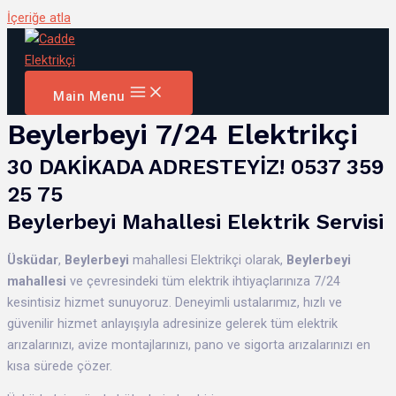
İçeriğe atla
Main Menu
Beylerbeyi 7/24 Elektrikçi
30 DAKİKADA ADRESTEYİZ! 0537 359
25 75
Beylerbeyi Mahallesi Elektrik Servisi
Üsküdar
,
Beylerbeyi
mahallesi Elektrikçi olarak,
Beylerbeyi
mahallesi
ve çevresindeki tüm elektrik ihtiyaçlarınıza 7/24
kesintisiz hizmet sunuyoruz. Deneyimli ustalarımız, hızlı ve
güvenilir hizmet anlayışıyla adresinize gelerek tüm elektrik
arızalarınızı, avize montajlarınızı, pano ve sigorta arızalarınızı en
kısa sürede çözer.