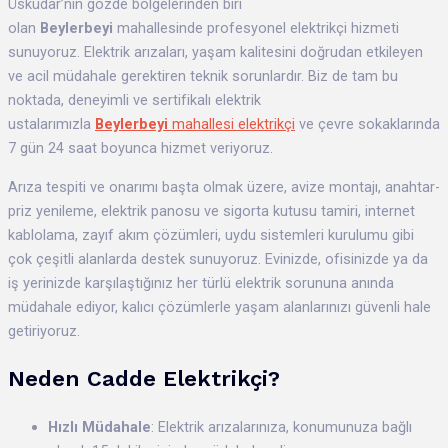
Üsküdar’nin gözde bölgelerinden biri
olan
Beylerbeyi
mahallesinde profesyonel elektrikçi hizmeti
sunuyoruz. Elektrik arızaları, yaşam kalitesini doğrudan etkileyen
ve acil müdahale gerektiren teknik sorunlardır. Biz de tam bu
noktada, deneyimli ve sertifikalı elektrik
ustalarımızla
Beylerbeyi
mahallesi elektrikçi
ve çevre sokaklarında
7 gün 24 saat boyunca hizmet veriyoruz.
Arıza tespiti ve onarımı başta olmak üzere, avize montajı, anahtar-
priz yenileme, elektrik panosu ve sigorta kutusu tamiri, internet
kablolama, zayıf akım çözümleri, uydu sistemleri kurulumu gibi
çok çeşitli alanlarda destek sunuyoruz. Evinizde, ofisinizde ya da
iş yerinizde karşılaştığınız her türlü elektrik sorununa anında
müdahale ediyor, kalıcı çözümlerle yaşam alanlarınızı güvenli hale
getiriyoruz.
Neden Cadde Elektrikçi?
Hızlı Müdahale
: Elektrik arızalarınıza, konumunuza bağlı