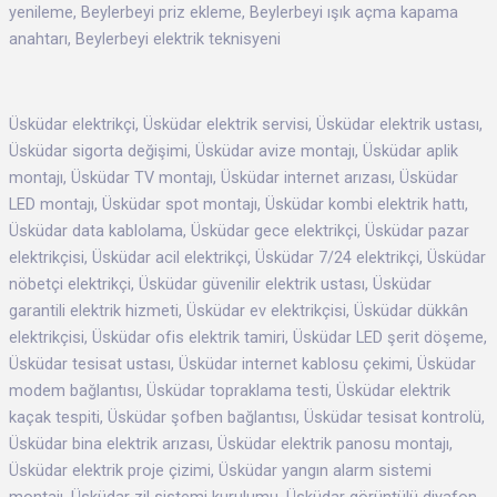
yenileme, Beylerbeyi priz ekleme, Beylerbeyi ışık açma kapama
anahtarı, Beylerbeyi elektrik teknisyeni
Üsküdar elektrikçi, Üsküdar elektrik servisi, Üsküdar elektrik ustası,
Üsküdar sigorta değişimi, Üsküdar avize montajı, Üsküdar aplik
montajı, Üsküdar TV montajı, Üsküdar internet arızası, Üsküdar
LED montajı, Üsküdar spot montajı, Üsküdar kombi elektrik hattı,
Üsküdar data kablolama, Üsküdar gece elektrikçi, Üsküdar pazar
elektrikçisi, Üsküdar acil elektrikçi, Üsküdar 7/24 elektrikçi, Üsküdar
nöbetçi elektrikçi, Üsküdar güvenilir elektrik ustası, Üsküdar
garantili elektrik hizmeti, Üsküdar ev elektrikçisi, Üsküdar dükkân
elektrikçisi, Üsküdar ofis elektrik tamiri, Üsküdar LED şerit döşeme,
Üsküdar tesisat ustası, Üsküdar internet kablosu çekimi, Üsküdar
modem bağlantısı, Üsküdar topraklama testi, Üsküdar elektrik
kaçak tespiti, Üsküdar şofben bağlantısı, Üsküdar tesisat kontrolü,
Üsküdar bina elektrik arızası, Üsküdar elektrik panosu montajı,
Üsküdar elektrik proje çizimi, Üsküdar yangın alarm sistemi