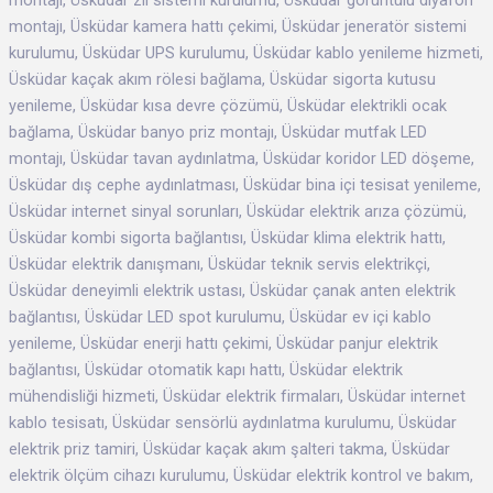
montajı, Üsküdar zil sistemi kurulumu, Üsküdar görüntülü diyafon
montajı, Üsküdar kamera hattı çekimi, Üsküdar jeneratör sistemi
kurulumu, Üsküdar UPS kurulumu, Üsküdar kablo yenileme hizmeti,
Üsküdar kaçak akım rölesi bağlama, Üsküdar sigorta kutusu
yenileme, Üsküdar kısa devre çözümü, Üsküdar elektrikli ocak
bağlama, Üsküdar banyo priz montajı, Üsküdar mutfak LED
montajı, Üsküdar tavan aydınlatma, Üsküdar koridor LED döşeme,
Üsküdar dış cephe aydınlatması, Üsküdar bina içi tesisat yenileme,
Üsküdar internet sinyal sorunları, Üsküdar elektrik arıza çözümü,
Üsküdar kombi sigorta bağlantısı, Üsküdar klima elektrik hattı,
Üsküdar elektrik danışmanı, Üsküdar teknik servis elektrikçi,
Üsküdar deneyimli elektrik ustası, Üsküdar çanak anten elektrik
bağlantısı, Üsküdar LED spot kurulumu, Üsküdar ev içi kablo
yenileme, Üsküdar enerji hattı çekimi, Üsküdar panjur elektrik
bağlantısı, Üsküdar otomatik kapı hattı, Üsküdar elektrik
mühendisliği hizmeti, Üsküdar elektrik firmaları, Üsküdar internet
kablo tesisatı, Üsküdar sensörlü aydınlatma kurulumu, Üsküdar
elektrik priz tamiri, Üsküdar kaçak akım şalteri takma, Üsküdar
elektrik ölçüm cihazı kurulumu, Üsküdar elektrik kontrol ve bakım,