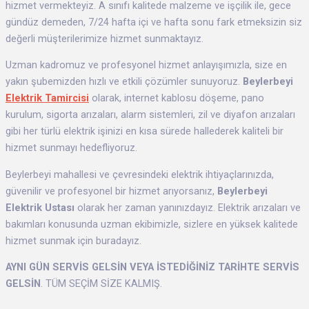
hizmet vermekteyiz. A sınıfı kalitede malzeme ve işçilik ile, gece
gündüz demeden, 7/24 hafta içi ve hafta sonu fark etmeksizin siz
değerli müşterilerimize hizmet sunmaktayız.
Uzman kadromuz ve profesyonel hizmet anlayışımızla, size en
yakın şubemizden hızlı ve etkili çözümler sunuyoruz.
Beylerbeyi
Elektrik Tamircisi
olarak, internet kablosu döşeme, pano
kurulum, sigorta arızaları, alarm sistemleri, zil ve diyafon arızaları
gibi her türlü elektrik işinizi en kısa sürede hallederek kaliteli bir
hizmet sunmayı hedefliyoruz.
Beylerbeyi mahallesi ve çevresindeki elektrik ihtiyaçlarınızda,
güvenilir ve profesyonel bir hizmet arıyorsanız,
Beylerbeyi
Elektrik Ustası
olarak her zaman yanınızdayız. Elektrik arızaları ve
bakımları konusunda uzman ekibimizle, sizlere en yüksek kalitede
hizmet sunmak için buradayız.
AYNI GÜN SERVİS GELSİN VEYA İSTEDİĞİNİZ TARİHTE SERVİS
GELSİN
. TÜM SEÇİM SİZE KALMIŞ.