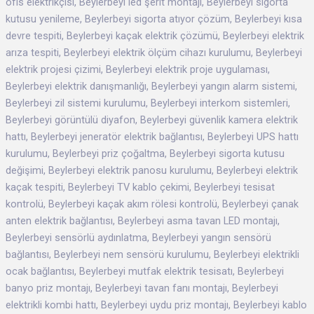
ofis elektrikçisi, Beylerbeyi led şerit montajı, Beylerbeyi sigorta
kutusu yenileme, Beylerbeyi sigorta atıyor çözüm, Beylerbeyi kısa
devre tespiti, Beylerbeyi kaçak elektrik çözümü, Beylerbeyi elektrik
arıza tespiti, Beylerbeyi elektrik ölçüm cihazı kurulumu, Beylerbeyi
elektrik projesi çizimi, Beylerbeyi elektrik proje uygulaması,
Beylerbeyi elektrik danışmanlığı, Beylerbeyi yangın alarm sistemi,
Beylerbeyi zil sistemi kurulumu, Beylerbeyi interkom sistemleri,
Beylerbeyi görüntülü diyafon, Beylerbeyi güvenlik kamera elektrik
hattı, Beylerbeyi jeneratör elektrik bağlantısı, Beylerbeyi UPS hattı
kurulumu, Beylerbeyi priz çoğaltma, Beylerbeyi sigorta kutusu
değişimi, Beylerbeyi elektrik panosu kurulumu, Beylerbeyi elektrik
kaçak tespiti, Beylerbeyi TV kablo çekimi, Beylerbeyi tesisat
kontrolü, Beylerbeyi kaçak akım rölesi kontrolü, Beylerbeyi çanak
anten elektrik bağlantısı, Beylerbeyi asma tavan LED montajı,
Beylerbeyi sensörlü aydınlatma, Beylerbeyi yangın sensörü
bağlantısı, Beylerbeyi nem sensörü kurulumu, Beylerbeyi elektrikli
ocak bağlantısı, Beylerbeyi mutfak elektrik tesisatı, Beylerbeyi
banyo priz montajı, Beylerbeyi tavan fanı montajı, Beylerbeyi
elektrikli kombi hattı, Beylerbeyi uydu priz montajı, Beylerbeyi kablo