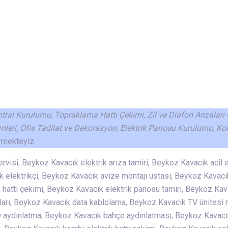
antral Kurulumu, Topraklama Hattı Çekimi, Zil ve Diafon Arızaları
mleri, Ofis Tadilat ve Dekorasyon, Elektrik Panosu Kurulumu, Ko
rmekteyiz.
visi, Beykoz Kavacık elektrik arıza tamiri, Beykoz Kavacık acil e
 elektrikçi, Beykoz Kavacık avize montajı ustası, Beykoz Kavacık
k hattı çekimi, Beykoz Kavacık elektrik panosu tamiri, Beykoz Ka
nları, Beykoz Kavacık data kablolama, Beykoz Kavacık TV ünitesi
 aydınlatma, Beykoz Kavacık bahçe aydınlatması, Beykoz Kavacı