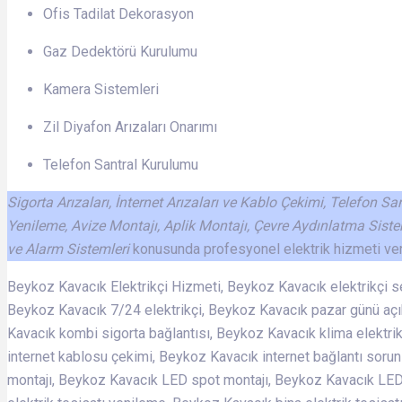
Ofis Tadilat Dekorasyon
Gaz Dedektörü Kurulumu
Kamera Sistemleri
Zil Diyafon Arızaları Onarımı
Telefon Santral Kurulumu
Sigorta Arızaları, İnternet Arızaları ve Kablo Çekimi, Telefon S
Yenileme, Avize Montajı, Aplik Montajı, Çevre Aydınlatma Siste
ve Alarm Sistemleri
konusunda profesyonel elektrik hizmeti ve
Beykoz Kavacık Elektrikçi Hizmeti, Beykoz Kavacık elektrikçi ser
Beykoz Kavacık 7/24 elektrikçi, Beykoz Kavacık pazar günü açık
Kavacık kombi sigorta bağlantısı, Beykoz Kavacık klima elektri
internet kablosu çekimi, Beykoz Kavacık internet bağlantı soru
montajı, Beykoz Kavacık LED spot montajı, Beykoz Kavacık LED