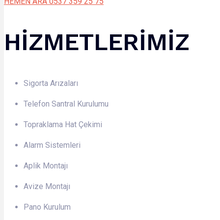
HEMEN ARA 0537 359 25 75
HİZMETLERİMİZ
Sigorta Arızaları
Telefon Santral Kurulumu
Topraklama Hat Çekimi
Alarm Sistemleri
Aplik Montajı
Avize Montajı
Pano Kurulum