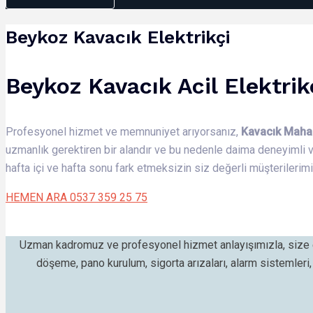
Beykoz Kavacık Elektrikçi
Beykoz Kavacık Acil Elektrik
Profesyonel hizmet ve memnuniyet arıyorsanız,
Kavacık Maha
uzmanlık gerektiren bir alandır ve bu nedenle daima deneyimli 
hafta içi ve hafta sonu fark etmeksizin siz değerli müşterileri
HEMEN ARA 0537 359 25 75
Uzman kadromuz ve profesyonel hizmet anlayışımızla, size e
döşeme, pano kurulum, sigorta arızaları, alarm sistemleri, z