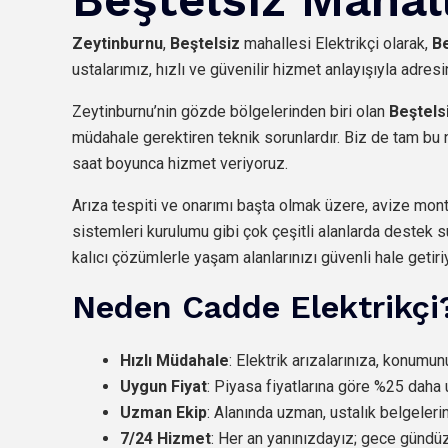
Zeytinburnu
,
Beştelsiz
mahallesi Elektrikçi olarak,
Be
ustalarımız, hızlı ve güvenilir hizmet anlayışıyla adresi
Zeytinburnu’nin gözde bölgelerinden biri olan
Beştels
müdahale gerektiren teknik sorunlardır. Biz de tam bu n
saat boyunca hizmet veriyoruz.
Arıza tespiti ve onarımı başta olmak üzere, avize monta
sistemleri kurulumu gibi çok çeşitli alanlarda destek s
kalıcı çözümlerle yaşam alanlarınızı güvenli hale getiri
Neden Cadde Elektrikçi
Hızlı Müdahale
: Elektrik arızalarınıza, konumu
Uygun Fiyat
: Piyasa fiyatlarına göre %25 daha 
Uzman Ekip
: Alanında uzman, ustalık belgeleri
7/24 Hizmet
: Her an yanınızdayız; gece günd