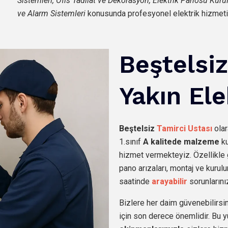
Sistemleri, Ofis Tadilat ve Dekorasyon, Elektrik Panosu Kur
ve Alarm Sistemleri
konusunda profesyonel elektrik hizmeti
Beştelsi
Yakın Ele
Beştelsiz
Tamirci Ustası
olar
1.sınıf
A kalitede malzeme
ku
hizmet vermekteyiz. Özellikle 
pano arızaları, montaj ve kurulu
saatinde
arayabilir
sorunlarınız
Bizlere her daim güvenebilirsin
için son derece önemlidir. Bu