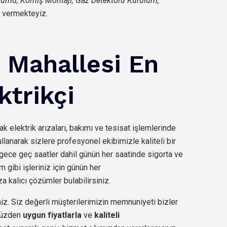
ulumu, Korniş Montajı, Gaz Detektörü Kurulum,
 vermekteyiz.
z Mahallesi En
ktrikçi
ak elektrik arızaları, bakımı ve tesisat işlemlerinde
llanarak sizlere profesyonel ekibimizle kaliteli bir
gece geç saatler dahil günün her saatinde sigorta ve
m gibi işleriniz için günün her
a kalıcı çözümler bulabilirsiniz.
iz. Siz değerli müşterilerimizin memnuniyeti bizler
 yüzden
uygun fiyatlarla
ve
kaliteli