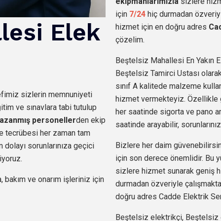
ekipmanlarımızla
sizlere hiz
için
7/24
hiç durmadan özveriyl
lesi
Elek
hizmet için en doğru adres
Cad
çözelim.
Beştelsiz Mahallesi En Yakın El
Beştelsiz Tamirci Ustası olarak 
sınıf A kalitede malzeme kullan
efimiz sizlerin memnuniyeti
hizmet vermekteyiz. Özellikle
im ve sınavlara tabi tutulup
her saatinde sigorta ve pano arı
azanmış personeller
den
ekip
saatinde arayabilir, sorunlarınız
i ve tecrübesi her zaman tam
Bizlere her daim güvenebilirsin
 dolayı sorunlarınıza geçici
için son derece önemlidir. Bu y
iyoruz.
sizlere hizmet sunarak geniş h
, bakım ve onarım işleriniz için
durmadan özveriyle çalışmaktay
doğru adres Cadde Elektrik Serv
Beştelsiz elektrikçi, Beştelsiz 