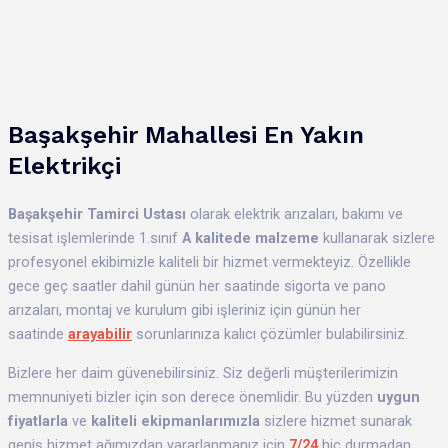
Başakşehir Mahallesi En Yakın
Elektrikçi
Başakşehir
Tamirci Ustası
olarak elektrik arızaları, bakımı ve
tesisat işlemlerinde 1.sınıf
A kalitede malzeme
kullanarak sizlere
profesyonel ekibimizle kaliteli bir hizmet vermekteyiz. Özellikle
gece geç saatler dahil günün her saatinde sigorta ve pano
arızaları, montaj ve kurulum gibi işleriniz için günün her
saatinde
arayabilir
sorunlarınıza kalıcı çözümler bulabilirsiniz.
Bizlere her daim güvenebilirsiniz. Siz değerli müşterilerimizin
memnuniyeti bizler için son derece önemlidir. Bu yüzden
uygun
fiyatlarla
ve
kaliteli ekipmanlarımızla
sizlere hizmet sunarak
geniş hizmet ağımızdan yararlanmanız için
7/24
hiç durmadan