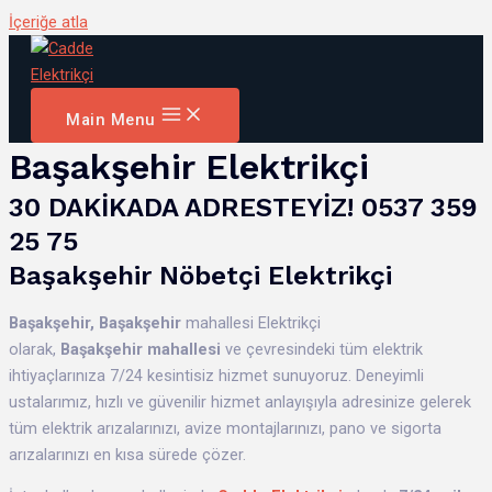
İçeriğe atla
Main Menu
Başakşehir Elektrikçi
30 DAKİKADA ADRESTEYİZ! 0537 359
25 75
Başakşehir Nöbetçi Elektrikçi
Başakşehir,
Başakşehir
mahallesi Elektrikçi
olarak,
Başakşehir mahallesi
ve çevresindeki tüm elektrik
ihtiyaçlarınıza 7/24 kesintisiz hizmet sunuyoruz. Deneyimli
ustalarımız, hızlı ve güvenilir hizmet anlayışıyla adresinize gelerek
tüm elektrik arızalarınızı, avize montajlarınızı, pano ve sigorta
arızalarınızı en kısa sürede çözer.