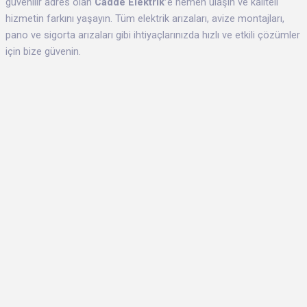
güvenilir adres olan
Cadde Elektrik’
e hemen ulaşın ve kaliteli
hizmetin farkını yaşayın. Tüm elektrik arızaları, avize montajları,
pano ve sigorta arızaları gibi ihtiyaçlarınızda hızlı ve etkili çözümler
için bize güvenin.