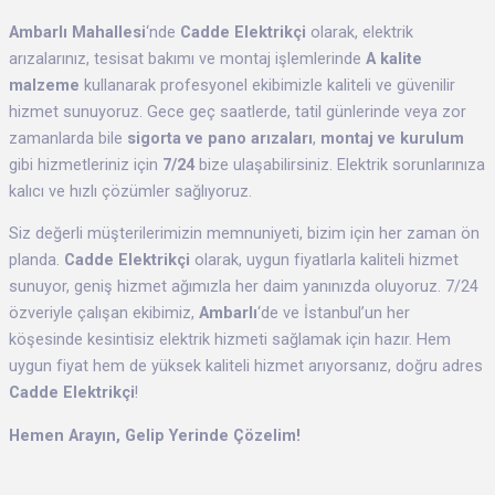
Ambarlı Mahallesi
‘nde
Cadde Elektrikçi
olarak, elektrik
arızalarınız, tesisat bakımı ve montaj işlemlerinde
A kalite
malzeme
kullanarak profesyonel ekibimizle kaliteli ve güvenilir
hizmet sunuyoruz. Gece geç saatlerde, tatil günlerinde veya zor
zamanlarda bile
sigorta ve pano arızaları
,
montaj ve kurulum
gibi hizmetleriniz için
7/24
bize ulaşabilirsiniz. Elektrik sorunlarınıza
kalıcı ve hızlı çözümler sağlıyoruz.
Siz değerli müşterilerimizin memnuniyeti, bizim için her zaman ön
planda.
Cadde Elektrikçi
olarak, uygun fiyatlarla kaliteli hizmet
sunuyor, geniş hizmet ağımızla her daim yanınızda oluyoruz. 7/24
özveriyle çalışan ekibimiz,
Ambarlı
‘de ve İstanbul’un her
köşesinde kesintisiz elektrik hizmeti sağlamak için hazır. Hem
uygun fiyat hem de yüksek kaliteli hizmet arıyorsanız, doğru adres
Cadde Elektrikçi
!
Hemen Arayın, Gelip Yerinde Çözelim!