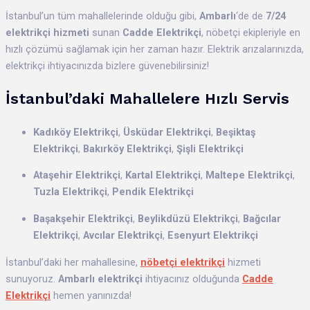
İstanbul’un tüm mahallelerinde olduğu gibi,
Ambarlı
‘de de
7/24
elektrikçi hizmeti
sunan
Cadde Elektrikçi
, nöbetçi ekipleriyle en
hızlı çözümü sağlamak için her zaman hazır. Elektrik arızalarınızda,
elektrikçi ihtiyacınızda bizlere güvenebilirsiniz!
İstanbul’daki Mahallelere Hızlı Servis
Kadıköy Elektrikçi
,
Üsküdar Elektrikçi
,
Beşiktaş
Elektrikçi
,
Bakırköy Elektrikçi
,
Şişli Elektrikçi
Ataşehir Elektrikçi
,
Kartal Elektrikçi
,
Maltepe Elektrikçi
,
Tuzla Elektrikçi
,
Pendik Elektrikçi
Başakşehir Elektrikçi
,
Beylikdüzü Elektrikçi
,
Bağcılar
Elektrikçi
,
Avcılar Elektrikçi
,
Esenyurt Elektrikçi
İstanbul’daki her mahallesine,
nöbetçi elektrikçi
hizmeti
sunuyoruz.
Ambarlı elektrikçi
ihtiyacınız olduğunda
Cadde
Elektrikçi
hemen yanınızda!