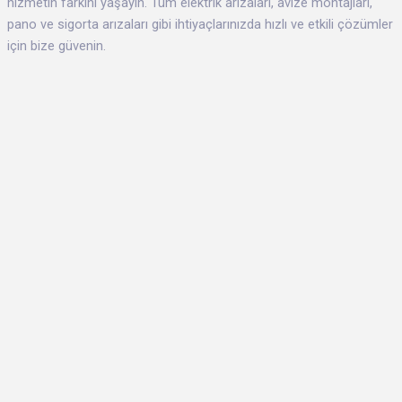
hizmetin farkını yaşayın. Tüm elektrik arızaları, avize montajları,
pano ve sigorta arızaları gibi ihtiyaçlarınızda hızlı ve etkili çözümler
için bize güvenin.