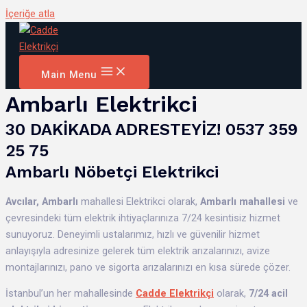
İçeriğe atla
Main Menu
Ambarlı Elektrikci
30 DAKİKADA ADRESTEYİZ! 0537 359
25 75
Ambarlı Nöbetçi Elektrikci
Avcılar,
Ambarlı
mahallesi Elektrikci olarak,
Ambarlı mahallesi
ve
çevresindeki tüm elektrik ihtiyaçlarınıza 7/24 kesintisiz hizmet
sunuyoruz. Deneyimli ustalarımız, hızlı ve güvenilir hizmet
anlayışıyla adresinize gelerek tüm elektrik arızalarınızı, avize
montajlarınızı, pano ve sigorta arızalarınızı en kısa sürede çözer.
İstanbul’un her mahallesinde
Cadde Elektrikçi
olarak,
7/24 acil